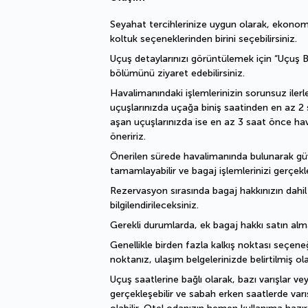
Seyahat tercihlerinize uygun olarak, ekonomi,
koltuk seçeneklerinden birini seçebilirsiniz.
Uçuş detaylarınızı görüntülemek için “Uçuş Bil
bölümünü ziyaret edebilirsiniz.
Havalimanındaki işlemlerinizin sorunsuz ilerle
uçuşlarınızda uçağa biniş saatinden en az 2 s
aşan uçuşlarınızda ise en az 3 saat önce ha
öneririz.
Önerilen sürede havalimanında bulunarak güven
tamamlayabilir ve bagaj işlemlerinizi gerçekleş
Rezervasyon sırasında bagaj hakkınızın dahi
bilgilendirileceksiniz.
Gerekli durumlarda, ek bagaj hakkı satın alma
Genellikle birden fazla kalkış noktası seçeneğ
noktanız, ulaşım belgelerinizde belirtilmiş ola
Uçuş saatlerine bağlı olarak, bazı varışlar ve
gerçekleşebilir ve sabah erken saatlerde varı