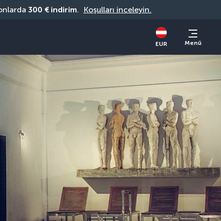
onlarda 
300 € indirim
. 
Koşulları inceleyin.
Menü
EUR