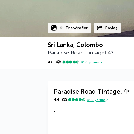
41 Fotoğraflar
Paylaş
Sri Lanka, Colombo
Paradise Road Tintagel
4
*
4,6
810
yorum
Paradise Road Tintagel
4
*
4,6
810
yorum
-