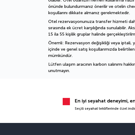
olabilir. Otel odanızın hemen kullanıma hazır
önünde bulundurmanız önerilir ve otelin che
koşullarını dikkate almanız gerekmektedir.
Otel rezervasyonunuza transfer hizmeti dahi
sırasında ek ücret karşılığında sunulabilir. Aks
15 ila 55 kişilik gruplar halinde gerçekleştiril
Önemli: Rezervasyon değişikliği veya iptali, ya
içinde ve genel satış koşullarımızda belirtilen 
mümkündür.
Lütfen ulaşım aracının karbon salınımı hakkın
unutmayın.
En iyi seyahat deneyimi, e
Seçili seyahat tekliflerinde özel ind