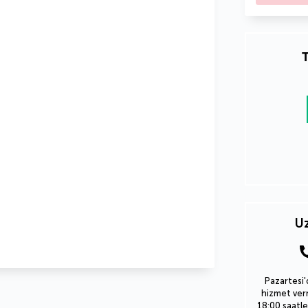
T
Uz
Pazartesi'
hizmet verm
18:00 saatle