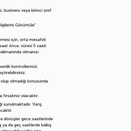
 business veya birinci sınıf 
gilerini Görüntüle” 
mesi için, orta mesafeli 
aat önce, süresi 5 saati 
valimanında olmanızı 
lik kontrollerinizi 
tirebilirsiniz.
l olup olmadığı konusunda 
 fırsatınız olacaktır.
i sunulmaktadır. Varış 
caktır.
ya dönüşler gece saatlerinde 
ş ya da geç saatlerde kalkış 