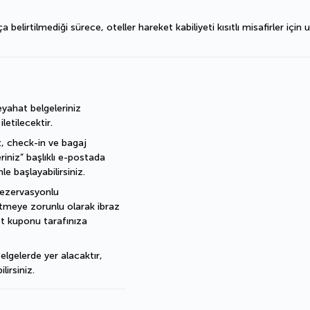
irtilmediği sürece, oteller hareket kabiliyeti kısıtlı misafirler için u
ahat belgeleriniz 
etilecektir.
, check-in ve bagaj 
eriniz” başlıklı e-postada 
e başlayabilirsiniz.
rezervasyonlu 
letmeye zorunlu olarak ibraz 
t kuponu tarafınıza 
elgelerde yer alacaktır, 
lirsiniz.