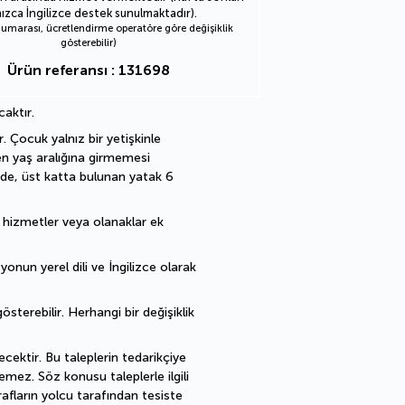
nızca İngilizce destek sunulmaktadır).
marası, ücretlendirme operatöre göre değişiklik
gösterebilir)
Ürün referansı : 131698
caktır.
 Çocuk yalnız bir yetişkinle 
en yaş aralığına girmemesi 
de, üst katta bulunan yatak 6 
ı hizmetler veya olanaklar ek 
nun yerel dili ve İngilizce olarak 
sterebilir. Herhangi bir değişiklik 
cektir. Bu taleplerin tedarikçiye 
mez. Söz konusu taleplerle ilgili 
fların yolcu tarafından tesiste 