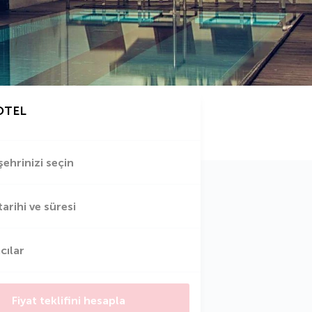
OTEL
şehrinizi seçin
tarihi ve süresi
cılar
Fiyat teklifini hesapla