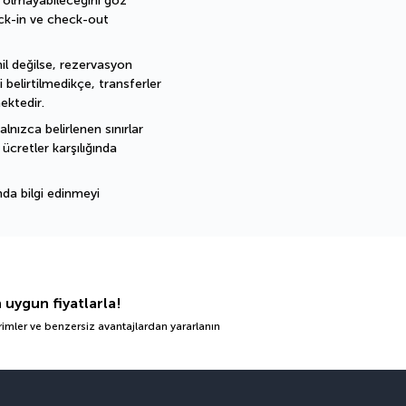
 olmayabileceğini göz 
ck-in ve check-out 
l değilse, rezervasyon 
i belirtilmedikçe, transferler 
mektedir.
lnızca belirlenen sınırlar 
ücretler karşılığında 
da bilgi edinmeyi 
n uygun fiyatlarla!
irimler ve benzersiz avantajlardan yararlanın