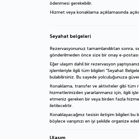
ödenmesi gerekebilir.
Hizmet veya konaklama açıklamasında açıkça bel
Seyahat belgeleri
Rezervasyonunuz tamamlandıktan sonra, sey
gönderilmeden önce size bir onay e-postası il
Eğer ulaşım dahil bir rezervasyon yaptıysanız
işlemleriyle ilgili tüm bilgileri “Seyahat Belgel
bulabilirsiniz. Bu sayede yolculuğunuza güvenl
Konaklama, transfer ve aktiviteler gibi tüm 
hizmetlerinizden yararlanmanız için, ilgili iş
etmeniz gereken bir veya birden fazla hizme
iletilecektir.
Konaklayacağınız tesisin iletişim bilgileri bu b
böylece varışınızı en iyi şekilde organize edebi
Ulaşım