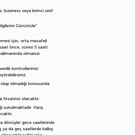
 business veya birinci sınıf 
gilerini Görüntüle” 
mesi için, orta mesafeli 
aat önce, süresi 5 saati 
valimanında olmanızı 
lik kontrollerinizi 
tirebilirsiniz.
l olup olmadığı konusunda 
 fırsatınız olacaktır.
i sunulmaktadır. Varış 
caktır.
ya dönüşler gece saatlerinde 
ş ya da geç saatlerde kalkış 