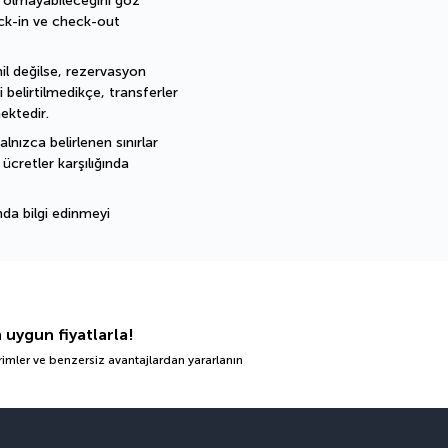
 olmayabileceğini göz 
ck-in ve check-out 
l değilse, rezervasyon 
i belirtilmedikçe, transferler 
mektedir.
lnızca belirlenen sınırlar 
ücretler karşılığında 
da bilgi edinmeyi 
n uygun fiyatlarla!
irimler ve benzersiz avantajlardan yararlanın