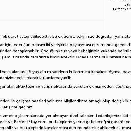
yal
(Almanya nu
n ek ücret talep edilecektir. Bu ek ücret, teklifinize doğrudan yansıtıla
ar için, çocuğun odasını iki yetişkinle paylaşması durumunda geçerlidir.
erinden hesaplanabilir. Çocuğunuzun veya bebeğinizin yukarıda belirtil
emi sırasında tarafınıza bildirilecektir. Odada ranza bulunması halin
ess alanları 16 yaş altı misafirlerin kullanımına kapalıdır. Ayrıca, baz
deniyle geçici olarak kullanılamayabilir.
er alan aktiviteler ve varış noktasında sunulan ek hizmetler, destinasyo
mleri ile çalışma saatleri yalnızca bilgilendirme amaçlı olup değişiklik gö
 iletişime geçiniz.
hizmeti açıklamalarında yer almayan özel talepler, tedarikçimize iletile
dir ve PerfectStay.com, bu taleplerin yerine getirileceğini garanti ede
erebilir ve bu taleplerin karşılanması durumunda oluşabilecek ek masra