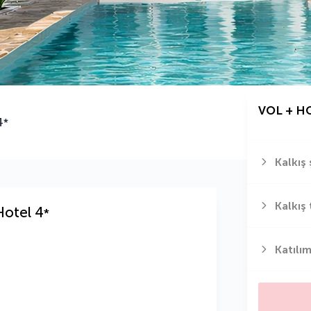
VOL + H
4
*
Kalkış 
Kalkış 
Hotel
4
*
Katılım