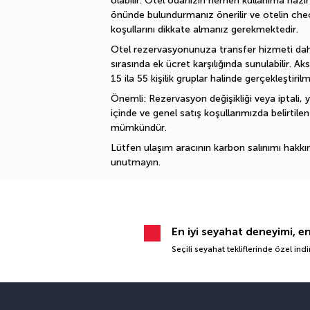
olabilir. Otel odanızın hemen kullanıma hazır
önünde bulundurmanız önerilir ve otelin che
koşullarını dikkate almanız gerekmektedir.
Otel rezervasyonunuza transfer hizmeti dahi
sırasında ek ücret karşılığında sunulabilir. Aks
15 ila 55 kişilik gruplar halinde gerçekleştiril
Önemli: Rezervasyon değişikliği veya iptali, ya
içinde ve genel satış koşullarımızda belirtilen 
mümkündür.
Lütfen ulaşım aracının karbon salınımı hakkın
unutmayın.
En iyi seyahat deneyimi, e
Seçili seyahat tekliflerinde özel ind