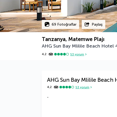
69 Fotoğraflar
Paylaş
Tanzanya, Matemwe Plajı
AHG Sun Bay Mlilile Beach Hotel
4,2
53
yorum
AHG Sun Bay Mlilile Beach 
4,2
53
yorum
-