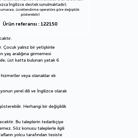
nızca İngilizce destek sunulmaktadır).
marası, ücretlendirme operatöre göre değişiklik
gösterebilir)
Ürün referansı : 122150
caktır.
 Çocuk yalnız bir yetişkinle 
en yaş aralığına girmemesi 
de, üst katta bulunan yatak 6 
ı hizmetler veya olanaklar ek 
nun yerel dili ve İngilizce olarak 
sterebilir. Herhangi bir değişiklik 
cektir. Bu taleplerin tedarikçiye 
mez. Söz konusu taleplerle ilgili 
fların yolcu tarafından tesiste 