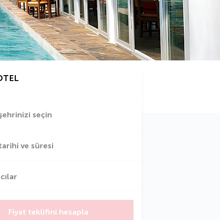
OTEL
şehrinizi seçin
tarihi ve süresi
cılar
Fiyat teklifini hesapla