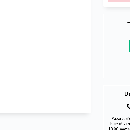
T
Uz
Pazartesi'
hizmet verm
18:00 saatle