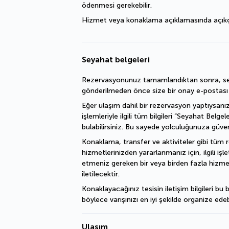
ödenmesi gerekebilir.
Hizmet veya konaklama açıklamasında açıkça bel
Seyahat belgeleri
Rezervasyonunuz tamamlandıktan sonra, sey
gönderilmeden önce size bir onay e-postası il
Eğer ulaşım dahil bir rezervasyon yaptıysanız
işlemleriyle ilgili tüm bilgileri “Seyahat Belgel
bulabilirsiniz. Bu sayede yolculuğunuza güvenl
Konaklama, transfer ve aktiviteler gibi tüm 
hizmetlerinizden yararlanmanız için, ilgili iş
etmeniz gereken bir veya birden fazla hizme
iletilecektir.
Konaklayacağınız tesisin iletişim bilgileri bu b
böylece varışınızı en iyi şekilde organize edebi
Ulaşım