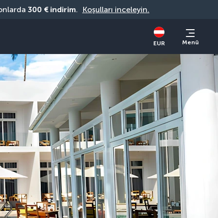
onlarda 
300 € indirim
. 
Koşulları inceleyin.
Menü
EUR