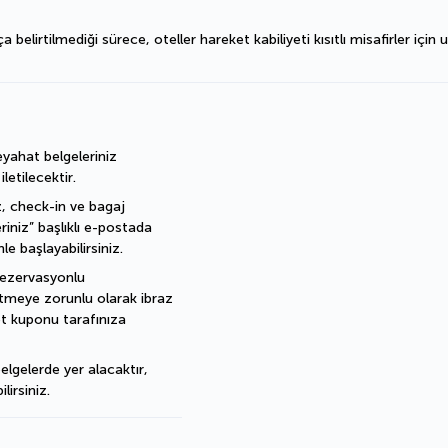
irtilmediği sürece, oteller hareket kabiliyeti kısıtlı misafirler için u
ahat belgeleriniz 
etilecektir.
, check-in ve bagaj 
eriniz” başlıklı e-postada 
e başlayabilirsiniz.
rezervasyonlu 
letmeye zorunlu olarak ibraz 
t kuponu tarafınıza 
elgelerde yer alacaktır, 
lirsiniz.