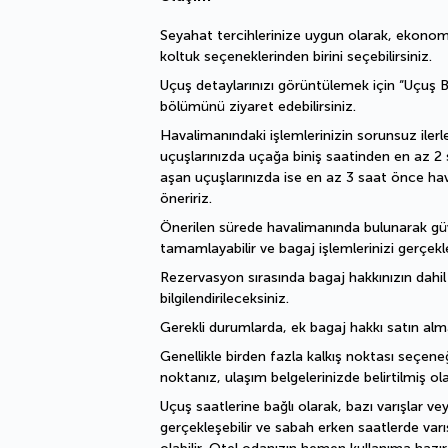
Seyahat tercihlerinize uygun olarak, ekonomi,
koltuk seçeneklerinden birini seçebilirsiniz.
Uçuş detaylarınızı görüntülemek için “Uçuş Bil
bölümünü ziyaret edebilirsiniz.
Havalimanındaki işlemlerinizin sorunsuz ilerle
uçuşlarınızda uçağa biniş saatinden en az 2 s
aşan uçuşlarınızda ise en az 3 saat önce ha
öneririz.
Önerilen sürede havalimanında bulunarak güven
tamamlayabilir ve bagaj işlemlerinizi gerçekleş
Rezervasyon sırasında bagaj hakkınızın dahi
bilgilendirileceksiniz.
Gerekli durumlarda, ek bagaj hakkı satın alma
Genellikle birden fazla kalkış noktası seçeneğ
noktanız, ulaşım belgelerinizde belirtilmiş ola
Uçuş saatlerine bağlı olarak, bazı varışlar ve
gerçekleşebilir ve sabah erken saatlerde varı