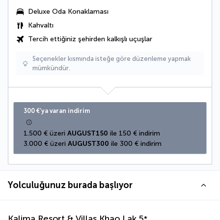
Deluxe Oda
Konaklaması
Kahvaltı
Tercih ettiğiniz şehirden kalkışlı uçuşlar
Seçenekler kısmında isteğe göre düzenleme yapmak
mümkündür.
300 €’ya varan indirim
1.500 € üzeri 
AUGUST150
 ile 150 € indirim
3.000 € üzeri 
AUGUST300
 ile 300 € indirim
Yolculuğunuz burada başlıyor
Kalima Resort & Villas Khao Lak
5
*