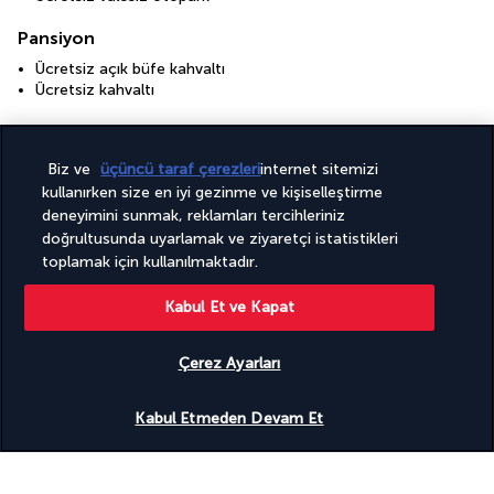
Pansiyon
Ücretsiz açık büfe kahvaltı
Ücretsiz kahvaltı
+ Daha fazla hizmet
Biz ve
üçüncü taraf çerezleri
internet sitemizi
kullanırken size en iyi gezinme ve kişiselleştirme
Paketiniz
deneyimini sunmak, reklamları tercihleriniz
doğrultusunda uyarlamak ve ziyaretçi istatistikleri
toplamak için kullanılmaktadır.
Faydalı bilgiler
Kabul Et ve Kapat
Çerez Ayarları
Uygunluğu gör
Turkish Airlines Holidays
Kabul Etmeden Devam Et
4,2
/ 5 puan