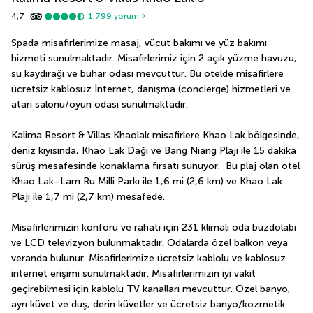
4,7
1.799
yorum
Spada misafirlerimize masaj, vücut bakımı ve yüz bakımı 
hizmeti sunulmaktadır. Misafirlerimiz için 2 açık yüzme havuzu, 
su kaydırağı ve buhar odası mevcuttur. Bu otelde misafirlere  
ücretsiz kablosuz İnternet, danışma (concierge) hizmetleri ve 
atari salonu/oyun odası sunulmaktadır.
Kalima Resort & Villas Khaolak misafirlere Khao Lak bölgesinde, 
deniz kıyısında, Khao Lak Dağı ve Bang Niang Plajı ile 15 dakika 
sürüş mesafesinde konaklama fırsatı sunuyor.  Bu plaj olan otel 
Khao Lak–Lam Ru Milli Parkı ile 1,6 mi (2,6 km) ve Khao Lak 
Plajı ile 1,7 mi (2,7 km) mesafede.
Misafirlerimizin konforu ve rahatı için 231 klimalı oda buzdolabı 
ve LCD televizyon bulunmaktadır. Odalarda özel balkon veya 
veranda bulunur. Misafirlerimize ücretsiz kablolu ve kablosuz 
internet erişimi sunulmaktadır. Misafirlerimizin iyi vakit 
geçirebilmesi için kablolu TV kanalları mevcuttur. Özel banyo, 
ayrı küvet ve duş, derin küvetler ve ücretsiz banyo/kozmetik 