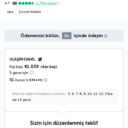
4,7
1.799
yorum
Spa
Çocuk Kulübü
Ödemenizi bölün,
2x
içinde ödeyin
ULAŞIM DAHIL
€1.039
Kişi başı
/dan başl.
5 gece için
Kazan
1.039
+
Mil
Mevcut diğer konaklama süreleri
5, 6, 7, 8, 9, 10, 11, 12, 13ya
da 14 gece
Sizin için düzenlenmiş teklif