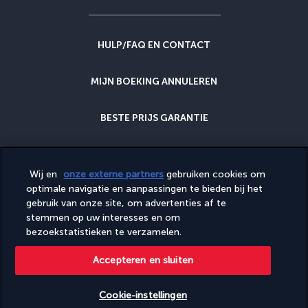
HULP/FAQ EN CONTACT
MIJN BOEKING ANNULEREN
BESTE PRIJS GARANTIE
ANNULERINGSGARANTIE
Wij en
onze externe partners
gebruiken cookies om
optimale navigatie en aanpassingen te bieden bij het
WAAROM BIJ ONS BOEKEN?
gebruik van onze site, om advertenties af te
stemmen op uw interesses en om
bezoekstatistieken te verzamelen.
Site bewerkt door PerfectStay.com, met de beste prijs garantie in
Accepteren en sluiten
samenwerking met Turkish Airlines. De verkopen worden gerealiseerd
door PerfectStay.com
Cookie-instellingen