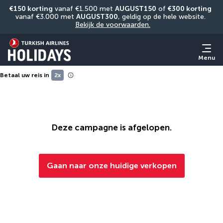
€150 korting
 vanaf €1.500 met 
AUGUST150
 of 
€300 korting
vanaf €3.000 met 
AUGUST300
, geldig op de hele website. 
Bekijk de voorwaarden.
Menu
Betaal uw reis in
2x
Deze campagne is afgelopen.
Gaan naar onze huidige verkopen