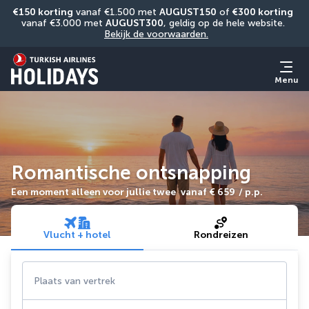
€150 korting
 vanaf €1.500 met 
AUGUST150
 of 
€300 korting
vanaf €3.000 met 
AUGUST300
, geldig op de hele website. 
Bekijk de voorwaarden.
Menu
Romantische ontsnapping
Een moment alleen voor jullie twee
vanaf
€ 659
/ p.p.
Vlucht + hotel
Rondreizen
Plaats van vertrek