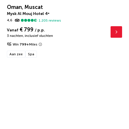
Oman, Muscat
Mysk Al Mouj Hotel
4
*
4,6
1.205
reviews
€ 799
Vanaf
/ p.p.
3 nachten
,
inclusief vluchten
Win
799
+
Miles
Aan zee
Spa