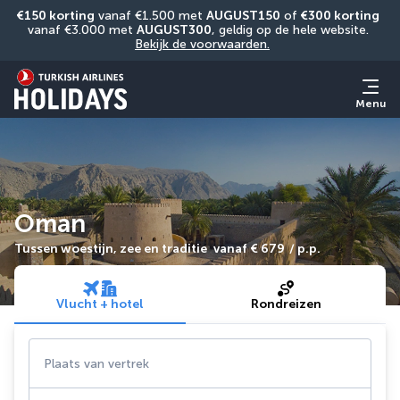
€150 korting
 vanaf €1.500 met 
AUGUST150
 of 
€300 korting
vanaf €3.000 met 
AUGUST300
, geldig op de hele website. 
Bekijk de voorwaarden.
Menu
Oman
Tussen woestijn, zee en traditie
vanaf
€ 679
/ p.p.
Vlucht + hotel
Rondreizen
Plaats van vertrek