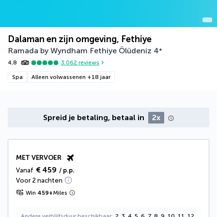
Dalaman en zijn omgeving, Fethiye
Ramada by Wyndham Fethiye Ölüdeniz
4
*
4,8
3.062
reviews
Spa
Alleen volwassenen +18 jaar
Spreid je betaling, betaal in
2x
MET VERVOER
€ 459
Vanaf
/ p.p.
Voor 2 nachten
Win
459
+
Miles
Andere verblijfsduur beschikbaar
2, 3, 4, 5, 6, 7, 8, 9, 10, 11, 12,