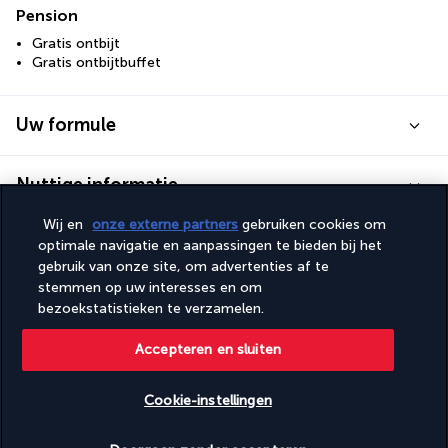
Pension
Gratis ontbijt
Gratis ontbijtbuffet
Uw formule
Nuttige informatie
Wij en
onze externe partners
gebruiken cookies om
optimale navigatie en aanpassingen te bieden bij het
gebruik van onze site, om advertenties af te
stemmen op uw interesses en om
Turkish Airlines Holidays
bezoekstatistieken te verzamelen.
Beoordeeld
4,2
/ 5
Accepteren en sluiten
Cookie-instellingen
Gebaseerd op
955
beoordelingen
Beschikbare data nakijken