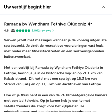
Uw verblijf begint hier
Ramada by Wyndham Fethiye Ölüdeniz
4
*
4,8
3.062
reviews
Verwen jezelf met massages wanneer je de volledig uitgeruste 
spa bezoekt. Je vindt de recreatieve voorzieningen vast leuk, 
met onder meer fitnessfaciliteiten en een seizoensgebonden 
buitenzwembad.
Met een verblijf bij Ramada by Wyndham Fethiye Oludeniz in 
Fethiye, bevind je je in de historische wijk en op 21,1 km van 
Kabak-strand.  Dit hotel met een spa ligt op 15,3 km van 
Strand van Çalış en op 11,5 km van Jachthaven van Fethiye.
Doe of je thuis bent in één van de 76 klimaatgeregelde kamers 
met een lcd-televisie. Op je kamer heb je een tv met 
satellietzenders die zorgt voor het kijkplezier. De 
privébadkamers met een douche hebben haardrogers en 