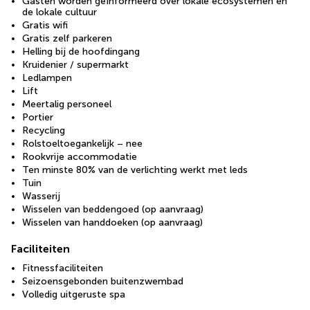
Gasten worden geïnformeerd over lokale ecosystemen en
de lokale cultuur
Gratis wifi
Gratis zelf parkeren
Helling bij de hoofdingang
Kruidenier / supermarkt
Ledlampen
Lift
Meertalig personeel
Portier
Recycling
Rolstoeltoegankelijk – nee
Rookvrije accommodatie
Ten minste 80% van de verlichting werkt met leds
Tuin
Wasserij
Wisselen van beddengoed (op aanvraag)
Wisselen van handdoeken (op aanvraag)
Faciliteiten
Fitnessfaciliteiten
Seizoensgebonden buitenzwembad
Volledig uitgeruste spa