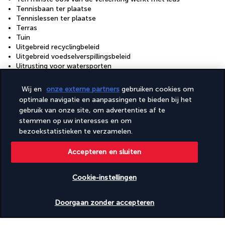
Tennisbaan ter plaatse
Tennislessen ter plaatse
Terras
Tuin
Uitgebreid recyclingbeleid
Uitgebreid voedselverspillingsbeleid
Uitrusting voor watersporten
Vegan maaltijden beschikbaar
Vegetarisch ontbijt beschikbaar
Wij en
onze externe partners
gebruiken cookies om
Vegetarische maaltijden beschikbaar
optimale navigatie en aanpassingen te bieden bij het
Vismogelijkheden in de omgeving
gebruik van onze site, om advertenties af te
Visuele alarmen in de gangen
stemmen op uw interesses en om
Volleyballen ter plaatse
bezoekstatistieken te verzamelen.
Wandelpad naar het water
Wasserij
Waterautomaat
Accepteren en sluiten
Waterskiën ter plaatse
Windsurfen in de buurt
Cookie-instellingen
Windsurfen ter plaatse
Wisselen van beddengoed (op aanvraag)
Beschikbare data nakijken
Yogalessen ter plaatse
Doorgaan zonder accepteren
Zeilen ter plaatse
Zwembad met helling aanwezig