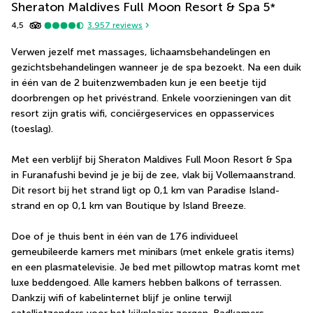
Sheraton Maldives Full Moon Resort & Spa
5
*
4,5
3.957
reviews
Verwen jezelf met massages, lichaamsbehandelingen en 
gezichtsbehandelingen wanneer je de spa bezoekt. Na een duik 
in één van de 2 buitenzwembaden kun je een beetje tijd 
doorbrengen op het privéstrand. Enkele voorzieningen van dit 
resort zijn gratis wifi, conciërgeservices en oppasservices 
(toeslag).
Met een verblijf bij Sheraton Maldives Full Moon Resort & Spa 
in Furanafushi bevind je je bij de zee, vlak bij Vollemaanstrand.  
Dit resort bij het strand ligt op 0,1 km van Paradise Island-
strand en op 0,1 km van Boutique by Island Breeze.
Doe of je thuis bent in één van de 176 individueel 
gemeubileerde kamers met minibars (met enkele gratis items) 
en een plasmatelevisie. Je bed met pillowtop matras komt met 
luxe beddengoed. Alle kamers hebben balkons of terrassen. 
Dankzij wifi of kabelinternet blijf je online terwijl 