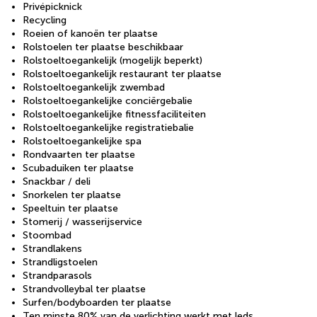
Privépicknick
Recycling
Roeien of kanoën ter plaatse
Rolstoelen ter plaatse beschikbaar
Rolstoeltoegankelijk (mogelijk beperkt)
Rolstoeltoegankelijk restaurant ter plaatse
Rolstoeltoegankelijk zwembad
Rolstoeltoegankelijke conciërgebalie
Rolstoeltoegankelijke fitnessfaciliteiten
Rolstoeltoegankelijke registratiebalie
Rolstoeltoegankelijke spa
Rondvaarten ter plaatse
Scubaduiken ter plaatse
Snackbar / deli
Snorkelen ter plaatse
Speeltuin ter plaatse
Stomerij / wasserijservice
Stoombad
Strandlakens
Strandligstoelen
Strandparasols
Strandvolleybal ter plaatse
Surfen/bodyboarden ter plaatse
Ten minste 80% van de verlichting werkt met leds