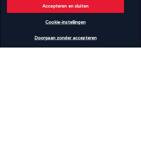
Accepteren en sluiten
Cookie-instellingen
Beschikbare data nakijken
Doorgaan zonder accepteren
Kennismaking met Italië en zijn dolce vita, met een menu dat 
lokale ingrediënten en klassieke recepten combineert. Pasta en 
risotto, Milanese kip en tiramisu zullen je honger stillen. Net als 
de maaltijd rondom het proeven van truffels in al hun vormen.
Meer details
Activiteiten en levensstijl
Met een gemiddelde temperatuur van 28°C op het land en in 
het water kun je het hele jaar door volop genieten van 
waterplezier en ontspanning.