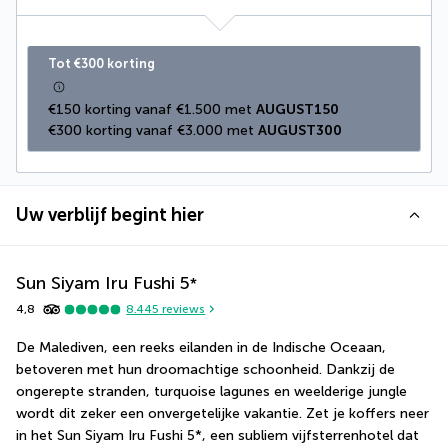
Tot €300 korting
€150 korting vanaf €1.500 met 
AUGUST150
€300 korting vanaf €3.000 met 
AUGUST300
Uw verblijf begint hier
Sun Siyam Iru Fushi
5
*
4,8
8.445
reviews
De Malediven, een reeks eilanden in de Indische Oceaan, 
betoveren met hun droomachtige schoonheid. Dankzij de 
ongerepte stranden, turquoise lagunes en weelderige jungle 
wordt dit zeker een onvergetelijke vakantie. Zet je koffers neer 
in het Sun Siyam Iru Fushi 5*, een subliem vijfsterrenhotel dat 