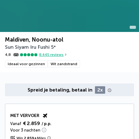
Maldiven, Noonu-atol
Sun Siyam Iru Fushi
5
*
4,8
8.445
reviews
Ideaal voor gezinnen
Wit zandstrand
Spreid je betaling, betaal in
2x
MET VERVOER
€ 2.859
Vanaf
/ p.p.
Voor 3 nachten
Win
2.859
+
Miles