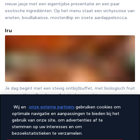
nieuw jasje met een eigentijdse presentatie en een paar 
exotische ingrediënten. Op het menu staat een vichyssoise van 
erwten, bouillabaisse, mosterdkip en zoete aardappelsocca.
Iru
Je dag begint met een stevig ontbijtbuffet, met biologisch fruit 
en smoothies, Engelse en Aziatische gerechten en 
versgebakken gebak. Probeer 's avonds de Maledivische 
Wij en
onze externe partners
gebruiken cookies om
keuken, waarvan vis het belangrijkste product is, en probeer 
optimale navigatie en aanpassingen te bieden bij het
Mas huni.
gebruik van onze site, om advertenties af te
stemmen op uw interesses en om
Trio
bezoekstatistieken te verzamelen.