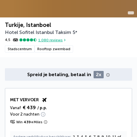
Turkije, Istanboel
Hotel Sofitel Istanbul Taksim
5
*
4,5
1.080
reviews
Stadscentrum
Rooftop zwembad
Spreid je betaling, betaal in
2x
MET VERVOER
€ 439
Vanaf
/ p.p.
Voor 2 nachten
Win
439
+
Miles
Andere verblijfsduur beschikbaar
2, 3, 4, 5, 6, 7, 8, 9, 10, 11 of