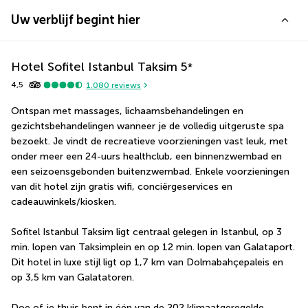
Uw verblijf begint hier
Hotel Sofitel Istanbul Taksim
5
*
4,5
1.080
reviews
Ontspan met massages, lichaamsbehandelingen en 
gezichtsbehandelingen wanneer je de volledig uitgeruste spa 
bezoekt. Je vindt de recreatieve voorzieningen vast leuk, met 
onder meer een 24-uurs healthclub, een binnenzwembad en 
een seizoensgebonden buitenzwembad. Enkele voorzieningen 
van dit hotel zijn gratis wifi, conciërgeservices en 
cadeauwinkels/kiosken.
Sofitel Istanbul Taksim ligt centraal gelegen in Istanbul, op 3 
min. lopen van Taksimplein en op 12 min. lopen van Galataport.  
Dit hotel in luxe stijl ligt op 1,7 km van Dolmabahçepaleis en 
op 3,5 km van Galatatoren.
Doe of je thuis bent in één van de 202 klimaatgeregelde 