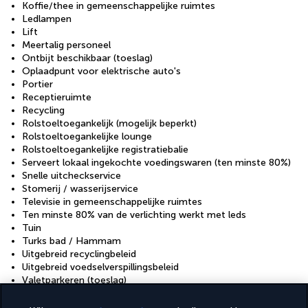
Koffie/thee in gemeenschappelijke ruimtes
Ledlampen
Lift
Meertalig personeel
Ontbijt beschikbaar (toeslag)
Oplaadpunt voor elektrische auto's
Portier
Receptieruimte
Recycling
Rolstoeltoegankelijk (mogelijk beperkt)
Rolstoeltoegankelijke lounge
Rolstoeltoegankelijke registratiebalie
Serveert lokaal ingekochte voedingswaren (ten minste 80%)
Snelle uitcheckservice
Stomerij / wasserijservice
Televisie in gemeenschappelijke ruimtes
Ten minste 80% van de verlichting werkt met leds
Tuin
Turks bad / Hammam
Uitgebreid recyclingbeleid
Uitgebreid voedselverspillingsbeleid
Valetparkeren (toeslag)
Vegan maaltijden beschikbaar
Vegetarisch ontbijt beschikbaar