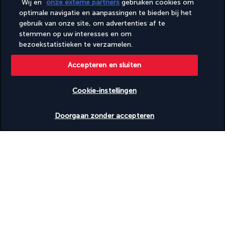
Wij en
onze externe partners
gebruiken cookies om
Vegetarische maaltijden beschikbaar
optimale navigatie en aanpassingen te bieden bij het
Waterautomaat
gebruik van onze site, om advertenties af te
Wisselen van beddengoed (op aanvraag)
stemmen op uw interesses en om
Wisselen van handdoeken (op aanvraag)
bezoekstatistieken te verzamelen.
Zelf parkeren (toeslag)
Accepteren en sluiten
Faciliteiten
24-uurs fitnessfaciliteiten
24-uurs healthclub
Cookie-instellingen
Conferentiecentrum
Beschikbare data nakijken
Conferentieruimte
Doorgaan zonder accepteren
Seizoensgebonden buitenzwembad
Spabehandelingsruimte(s)
Vergaderruimtes:
Volledig uitgeruste spa
Ontdek de bestemming
Nuttige informatie