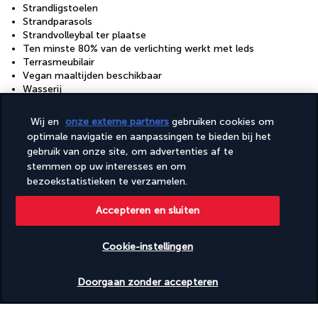
Strandligstoelen
Strandparasols
Strandvolleybal ter plaatse
Ten minste 80% van de verlichting werkt met leds
Terrasmeubilair
Vegan maaltijden beschikbaar
Wasserij
Waterautomaat
Windsurfen ter plaatse
Wij en
onze externe partners
gebruiken cookies om
optimale navigatie en aanpassingen te bieden bij het
Faciliteiten
gebruik van onze site, om advertenties af te
Fitnessfaciliteiten
stemmen op uw interesses en om
Spabehandelingsruimte(s)
bezoekstatistieken te verzamelen.
Spaservices ter plaatse
Volledig uitgeruste spa
Accepteren en sluiten
Uw formule
Cookie-instellingen
Beschikbare data nakijken
Doorgaan zonder accepteren
Ontdek de bestemming