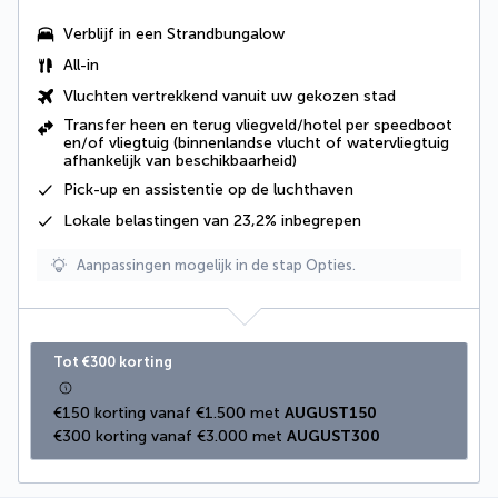
Verblijf in een
Strandbungalow
All-in
Vluchten vertrekkend vanuit uw gekozen stad
Transfer heen en terug vliegveld/hotel per speedboot
en/of vliegtuig (binnenlandse vlucht of watervliegtuig
afhankelijk van beschikbaarheid)
Pick-up en assistentie op de luchthaven
Lokale belastingen van 23,2% inbegrepen
Aanpassingen mogelijk in de stap Opties.
Tot €300 korting
€150 korting vanaf €1.500 met 
AUGUST150
€300 korting vanaf €3.000 met 
AUGUST300