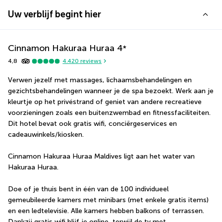
Uw verblijf begint hier
Cinnamon Hakuraa Huraa
4
*
4,8
4.420
reviews
Verwen jezelf met massages, lichaamsbehandelingen en 
gezichtsbehandelingen wanneer je de spa bezoekt. Werk aan je 
kleurtje op het privéstrand of geniet van andere recreatieve 
voorzieningen zoals een buitenzwembad en fitnessfaciliteiten. 
Dit hotel bevat ook gratis wifi, conciërgeservices en 
cadeauwinkels/kiosken.
Cinnamon Hakuraa Huraa Maldives ligt aan het water van 
Hakuraa Huraa.
Doe of je thuis bent in één van de 100 individueel 
gemeubileerde kamers met minibars (met enkele gratis items) 
en een ledtelevisie. Alle kamers hebben balkons of terrassen. 
Dankzij gratis wifi blijf je online, terwijl de tv met 