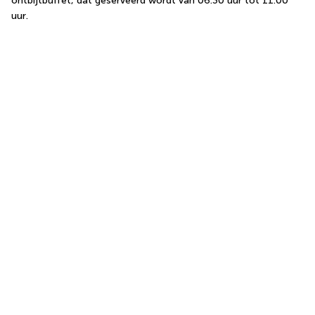
ontbijtbuffet, dat geserveerd wordt van 06.30 uur tot 11.00 
uur.