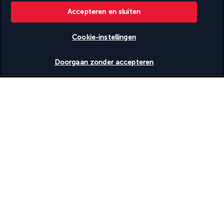
Accepteren en sluiten
Rolstoeltoegankelijke parkeerplaatsen
Cookie-instellingen
Nuttige informatie
Beschikbare data nakijken
Doorgaan zonder accepteren
Turkish Airlines Holidays
Beoordeeld
4,2
/ 5
Gebaseerd op
953
beoordelingen