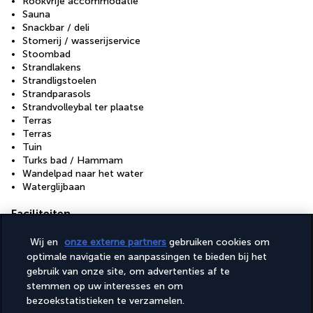
Rookvrije accommodatie
Sauna
Snackbar / deli
Stomerij / wasserijservice
Stoombad
Strandlakens
Strandligstoelen
Strandparasols
Strandvolleybal ter plaatse
Terras
Terras
Tuin
Turks bad / Hammam
Wandelpad naar het water
Waterglijbaan
Faciliteiten
Casino
Wij en
onze externe partners
gebruiken cookies om
Fitnessfaciliteiten
optimale navigatie en aanpassingen te bieden bij het
Kinderzwembad
gebruik van onze site, om advertenties af te
Spabehandelingsruimte(s)
Volledig uitgeruste spa
stemmen op uw interesses en om
bezoekstatistieken te verzamelen.
Toegankelijkheid