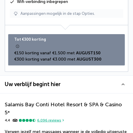
Wifi-verbinding inbegrepen
Aanpassingen mogelijk in de stap Opties.
Tot €300 korting
€150 korting vanaf €1.500 met 
AUGUST150
€300 korting vanaf €3.000 met 
AUGUST300
Uw verblijf begint hier
Salamis Bay Conti Hotel Resort & SPA & Casino
5
*
4,4
6.096
reviews
Verwen jezelf met massages wanneer je de volledig uitgeruste 