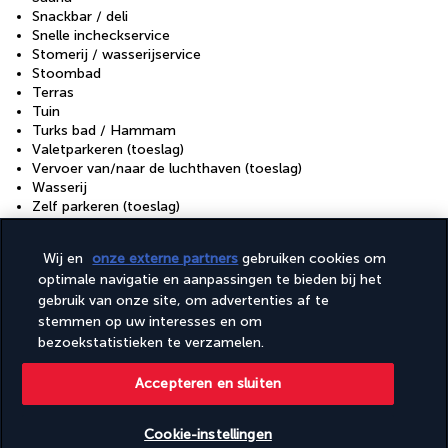
Snackbar / deli
Snelle incheckservice
Stomerij / wasserijservice
Stoombad
Terras
Tuin
Turks bad / Hammam
Valetparkeren (toeslag)
Vervoer van/naar de luchthaven (toeslag)
Wasserij
Zelf parkeren (toeslag)
Zwembadcabana's (toeslag)
Wij en
onze externe partners
gebruiken cookies om
Faciliteiten
optimale navigatie en aanpassingen te bieden bij het
Conferentiecentrum
gebruik van onze site, om advertenties af te
Conferentieruimte
stemmen op uw interesses en om
Fitnessfaciliteiten
bezoekstatistieken te verzamelen.
Healthclub
Seizoensgebonden buitenzwembad
Accepteren en sluiten
Spabehandelingsruimte(s)
Spaservices ter plaatse
Vergaderruimtes:
Cookie-instellingen
Volledig uitgeruste spa