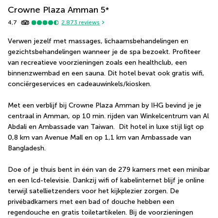
Crowne Plaza Amman
5
*
4,7
2.873
reviews
Verwen jezelf met massages, lichaamsbehandelingen en 
gezichtsbehandelingen wanneer je de spa bezoekt. Profiteer 
van recreatieve voorzieningen zoals een healthclub, een 
binnenzwembad en een sauna. Dit hotel bevat ook gratis wifi, 
conciërgeservices en cadeauwinkels/kiosken.
Met een verblijf bij Crowne Plaza Amman by IHG bevind je je 
centraal in Amman, op 10 min. rijden van Winkelcentrum van Al 
Abdali en Ambassade van Taiwan.  Dit hotel in luxe stijl ligt op 
0,8 km van Avenue Mall en op 1,1 km van Ambassade van 
Bangladesh.
Doe of je thuis bent in één van de 279 kamers met een minibar 
en een lcd-televisie. Dankzij wifi of kabelinternet blijf je online 
terwijl satellietzenders voor het kijkplezier zorgen. De 
privébadkamers met een bad of douche hebben een 
regendouche en gratis toiletartikelen. Bij de voorzieningen 