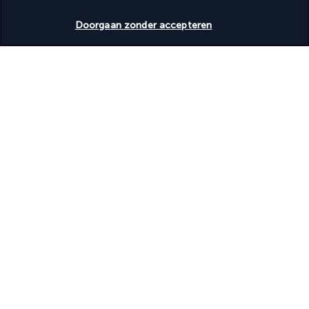
Beschikbare data nakijken
Toegankelijkheid
Doorgaan zonder accepteren
Luisterhulpmiddelen beschikbaar
Rolstoeltoegankelijke parkeerplaatsen
Nuttige informatie
Turkish Airlines Holidays
Beoordeeld
4,2
/ 5
Gebaseerd op
950
beoordelingen