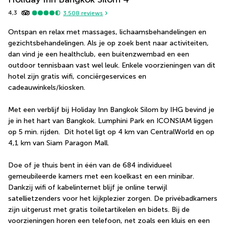
*
4,3
3.508
reviews
Ontspan en relax met massages, lichaamsbehandelingen en 
gezichtsbehandelingen. Als je op zoek bent naar activiteiten, 
dan vind je een healthclub, een buitenzwembad en een 
outdoor tennisbaan vast wel leuk. Enkele voorzieningen van dit 
hotel zijn gratis wifi, conciërgeservices en 
cadeauwinkels/kiosken.
Met een verblijf bij Holiday Inn Bangkok Silom by IHG bevind je 
je in het hart van Bangkok. Lumphini Park en ICONSIAM liggen 
op 5 min. rijden.  Dit hotel ligt op 4 km van CentralWorld en op 
4,1 km van Siam Paragon Mall.
Doe of je thuis bent in één van de 684 individueel 
gemeubileerde kamers met een koelkast en een minibar. 
Dankzij wifi of kabelinternet blijf je online terwijl 
satellietzenders voor het kijkplezier zorgen. De privébadkamers 
zijn uitgerust met gratis toiletartikelen en bidets. Bij de 
voorzieningen horen een telefoon, net zoals een kluis en een 