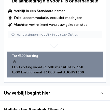
De aanbieding die voor u is onderhandeld
Verblijf in een Standaard Kamer
Enkel accommodatie, exclusief maaltijden
Vluchten vertrekkend vanuit uw gekozen stad
Aanpassingen mogelijk in de stap Opties.
Tot €300 korting
€150 korting vanaf €1.500 met 
AUGUST150
€300 korting vanaf €3.000 met 
AUGUST300
Uw verblijf begint hier
Holiday Inn Bangkok Silom
4