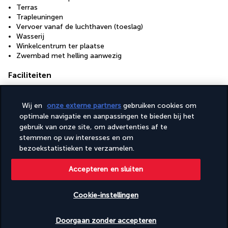
Terras
Trapleuningen
Vervoer vanaf de luchthaven (toeslag)
Wasserij
Winkelcentrum ter plaatse
Zwembad met helling aanwezig
Faciliteiten
Conferentieruimte
Fitnessfaciliteiten
Wij en
onze externe partners
gebruiken cookies om
Healthclub
optimale navigatie en aanpassingen te bieden bij het
Kinderzwembad
gebruik van onze site, om advertenties af te
Spaservices ter plaatse
stemmen op uw interesses en om
Toegankelijkheid
bezoekstatistieken te verzamelen.
Rolstoeltoegankelijke paden
Accepteren en sluiten
Rolstoeltoegankelijke parkeerplaatsen
Cookie-instellingen
Uw formule
Beschikbare data nakijken
Doorgaan zonder accepteren