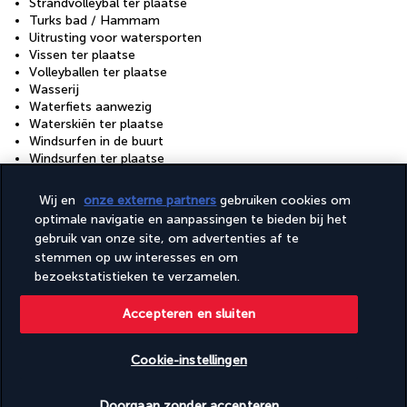
Strandvolleybal ter plaatse
Turks bad / Hammam
Uitrusting voor watersporten
Vissen ter plaatse
Volleyballen ter plaatse
Wasserij
Waterfiets aanwezig
Waterskiën ter plaatse
Windsurfen in de buurt
Windsurfen ter plaatse
Zeilboot aanwezig
Zeilen ter plaatse
Wij en
onze externe partners
gebruiken cookies om
Zwemmogelijkheden in de omgeving
optimale navigatie en aanpassingen te bieden bij het
gebruik van onze site, om advertenties af te
Faciliteiten
stemmen op uw interesses en om
Fitnessfaciliteiten
bezoekstatistieken te verzamelen.
Spabehandelingsruimte(s)
Spaservices ter plaatse
Accepteren en sluiten
Volledig uitgeruste spa
Cookie-instellingen
Uw formule
Beschikbare data nakijken
Doorgaan zonder accepteren