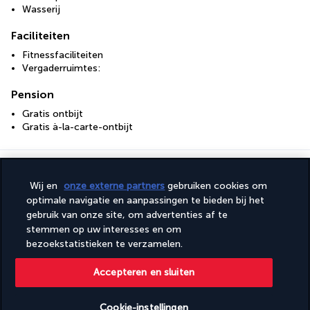
Wasserij
Faciliteiten
Fitnessfaciliteiten
Vergaderruimtes:
Pension
Gratis ontbijt
Gratis à-la-carte-ontbijt
Nuttige informatie
Wij en
onze externe partners
gebruiken cookies om
optimale navigatie en aanpassingen te bieden bij het
gebruik van onze site, om advertenties af te
stemmen op uw interesses en om
bezoekstatistieken te verzamelen.
Turkish Airlines Holidays
Accepteren en sluiten
Beoordeeld
4,2
/ 5
Cookie-instellingen