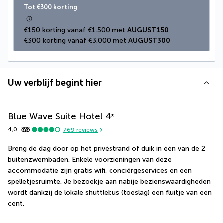
Tot €300 korting
€150 korting vanaf €1.500 met 
AUGUST150
€300 korting vanaf €3.000 met 
AUGUST300
Uw verblijf begint hier
Blue Wave Suite Hotel
4
*
4,0
769
reviews
Breng de dag door op het privéstrand of duik in één van de 2 
buitenzwembaden. Enkele voorzieningen van deze 
accommodatie zijn gratis wifi, conciërgeservices en een 
spelletjesruimte. Je bezoekje aan nabije bezienswaardigheden 
wordt dankzij de lokale shuttlebus (toeslag) een fluitje van een 
cent.