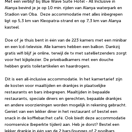
Met een verblijf bij Blue Wave Suite Hotel - All Inclusive in 
Alanya bevind je je op 10 min. rijden van Alanya waterpark en 
Stadion van Oba.  Deze accommodatie met alles inbegrepen 
ligt op 5,3 km van Kleopatra-strand en op 7,3 km van Alanya 
kasteel.
Doe of je thuis bent in één van de 223 kamers met een minibar 
en een lcd-televisie. Alle kamers hebben een balkon. Dankzij 
gratis wifi blijf je online, terwijl de tv met satellietzenders zorgt 
voor het kijkplezier. De privébadkamers met een douche 
hebben gratis toiletartikelen en haardrogers.
Dit is een all-inclusive accommodatie. In het kamertarief zijn 
de kosten voor maaltijden en drankjes in plaatselijke 
restaurants en bars inbegrepen. Maaltijden in bepaalde 
restaurants, speciale diners en gerechten, bepaalde drankjes 
en andere voorzieningen worden mogelijk in rekening gebracht. 
Geniet van een lekker diner in het restaurant of bestel een 
snack in de koffiebar/het café. Ook biedt deze accommodatie 
roomservice (beperkte tijden) aan. Heb je dorst? Bestel een 
lekker drankje in één van de 2 bars/lounges of 2 poolbars.