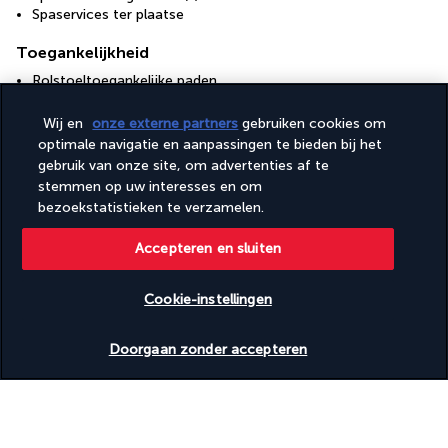
Spaservices ter plaatse
Toegankelijkheid
Rolstoeltoegankelijke paden
Rolstoeltoegankelijke parkeerplaatsen
Wij en
onze externe partners
gebruiken cookies om
optimale navigatie en aanpassingen te bieden bij het
Uw formule
gebruik van onze site, om advertenties af te
stemmen op uw interesses en om
bezoekstatistieken te verzamelen.
Nuttige informatie
Accepteren en sluiten
Cookie-instellingen
Beschikbare data nakijken
Turkish Airlines Holidays
Doorgaan zonder accepteren
Beoordeeld
4,2
/ 5