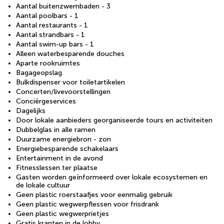
Aantal buitenzwembaden - 3
Aantal poolbars - 1
Aantal restaurants - 1
Aantal strandbars - 1
Aantal swim-up bars - 1
Alleen waterbesparende douches
Aparte rookruimtes
Bagageopslag
Bulkdispenser voor toiletartikelen
Concerten/livevoorstellingen
Conciërgeservices
Dagelijks
Door lokale aanbieders georganiseerde tours en activiteiten
Dubbelglas in alle ramen
Duurzame energiebron - zon
Energiebesparende schakelaars
Entertainment in de avond
Fitnesslessen ter plaatse
Gasten worden geïnformeerd over lokale ecosystemen en
de lokale cultuur
Geen plastic roerstaafjes voor eenmalig gebruik
Geen plastic wegwerpflessen voor frisdrank
Geen plastic wegwerprietjes
Gratis kranten in de lobby