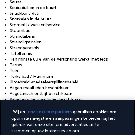
Sauna
Scubaduiken in de buurt
Snackbar / deli
Snorkelen in de buurt
Stomerij / wasserijservice
Stoombad
Strandlakens
Strandligstoelen
Strandparasols
Tafeltennis
Ten minste 80% van de verlichting werkt met leds
Terras
Tuin
Turks bad / Hammam
Uitgebreid voedselverspillingsbeleid
Vegan maaltijden beschikbaar
Vegetarisch ontbijt beschikbaar
Vegetarische maaltijden beschikbaar
Wasserij
Waterautomaat
Wij en
onze externe partners
gebruiken cookies om
Wisselen van handdoeken (op aanvraag)
optimale navigatie en aanpassingen te bieden bij het
gebruik van onze site, om advertenties af te
Faciliteiten
stemmen op uw interesses en om