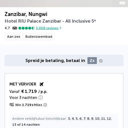
Zanzibar, Nungwi
Hotel RIU Palace Zanzibar - All Inclusive
5
*
4,7
5.468
reviews
Aan zee
Buitenzwembad
Spreid je betaling, betaal in
2x
MET VERVOER
€ 1.719
Vanaf
/ p.p.
Voor 3 nachten
Win
1.719
+
Miles
Andere verblijfsduur beschikbaar
3, 4, 5, 6, 7, 8, 9, 10, 11, 12,
13 of 14 nachten