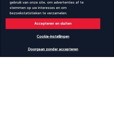
Spabehandelingsruimte(s)
gebruik van onze site, om advertenties af te
Spaservices ter plaatse
stemmen op uw interesses en om
Toegang tot binnenzwembad in de buurt
bezoekstatistieken te verzamelen.
Volledig uitgeruste spa
Accepteren en sluiten
Ontdek de bestemming
Cookie-instellingen
Beschikbare data nakijken
Nuttige informatie
Doorgaan zonder accepteren
Turkish Airlines Holidays
Beoordeeld
4,2
/ 5
Gebaseerd op
951
beoordelingen