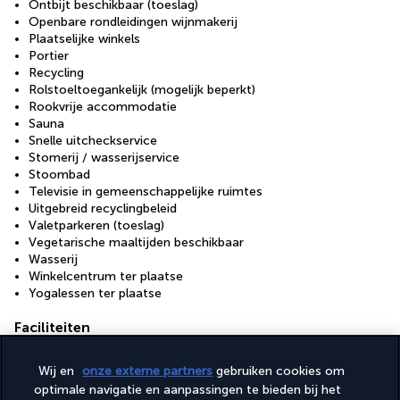
Ontbijt beschikbaar (toeslag)
Openbare rondleidingen wijnmakerij
Plaatselijke winkels
Portier
Recycling
Rolstoeltoegankelijk (mogelijk beperkt)
Rookvrije accommodatie
Sauna
Snelle uitcheckservice
Stomerij / wasserijservice
Stoombad
Televisie in gemeenschappelijke ruimtes
Uitgebreid recyclingbeleid
Valetparkeren (toeslag)
Vegetarische maaltijden beschikbaar
Wasserij
Winkelcentrum ter plaatse
Yogalessen ter plaatse
Faciliteiten
Conferentieruimte
Fitnessfaciliteiten
Wij en
onze externe partners
gebruiken cookies om
Healthclub
optimale navigatie en aanpassingen te bieden bij het