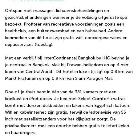
Ontspan met massages, lichaamsbehandelingen en 
gezichtsbehandelingen wanneer je de volledig uitgeruste spa 
bezoekt. Profiteer van recreatieve voorzieningen zoals een 
healthclub, een buitenzwembad en een bubbelbad. Andere 
kenmerken van dit hotel zijn gratis wifi, conciërgeservices en 
oppasservices (toeslag).
Met een verblijf bij InterContinental Bangkok by IHG bevind je 
je centraal in Bangkok, vlak bij Erawan-heiligdom en op 4 min. 
lopen van CentralWorld.  Dit hotel in luxe stijl ligt op 0,8 km van 
Markt Pratunam en op 0,9 km van Siam Paragon Mall.
Doe of je thuis bent in één van de 381 kamers met een 
koelkast en iPod-docks. Je bed met Select Comfort matras 
komt met donzen dekbedden en lakens van Egyptisch katoen. 
Wifi en kabelinternet zijn gratis, terwijl de ledtelevisie van 55 
inch met satellietzenders voor het kijkplezier zorgt. De 
privébadkamers met een douche hebben gratis toiletartikelen 
en haardrogers.