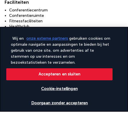
Faciliteiten
Conferentiecentrum
Conferentieruimte
Fitnessfaciliteiten
Healthclub
Spabehandelingsruimte(s)
Vergaderruimtes:
Wij en
onze externe partners
gebruiken cookies om
Volledig uitgeruste spa
optimale navigatie en aanpassingen te bieden bij het
gebruik van onze site, om advertenties af te
Toegankelijkheid
stemmen op uw interesses en om
Rolstoeltoegankelijke paden
bezoekstatistieken te verzamelen.
Rolstoeltoegankelijke parkeerplaatsen
Accepteren en sluiten
Uw formule
Cookie-instellingen
Beschikbare data nakijken
Ontdek de bestemming
Doorgaan zonder accepteren
Nuttige informatie