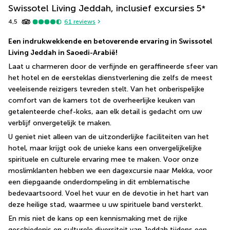
Swissotel Living Jeddah, inclusief excursies
5
*
4,5
61
reviews
Een indrukwekkende en betoverende ervaring in Swissotel 
Living Jeddah in Saoedi-Arabië!
Laat u charmeren door de verfijnde en geraffineerde sfeer van 
het hotel en de eersteklas dienstverlening die zelfs de meest 
veeleisende reizigers tevreden stelt. Van het onberispelijke 
comfort van de kamers tot de overheerlijke keuken van 
getalenteerde chef-koks, aan elk detail is gedacht om uw 
verblijf onvergetelijk te maken.
U geniet niet alleen van de uitzonderlijke faciliteiten van het 
hotel, maar krijgt ook de unieke kans een onvergelijkelijke 
spirituele en culturele ervaring mee te maken. Voor onze 
moslimklanten hebben we een dagexcursie naar Mekka, voor 
een diepgaande onderdompeling in dit emblematische 
bedevaartsoord. Voel het vuur en de devotie in het hart van 
deze heilige stad, waarmee u uw spirituele band versterkt.
En mis niet de kans op een kennismaking met de rijke 
geschiedenis en culturele diversiteit van Jeddah tijdens een 