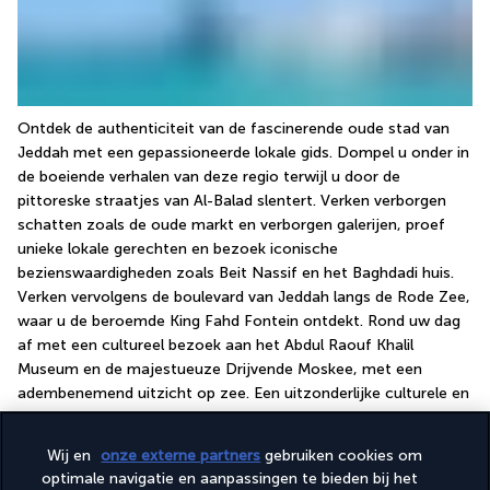
Ontdek de authenticiteit van de fascinerende oude stad van 
Jeddah met een gepassioneerde lokale gids. Dompel u onder in 
de boeiende verhalen van deze regio terwijl u door de 
pittoreske straatjes van Al-Balad slentert. Verken verborgen 
schatten zoals de oude markt en verborgen galerijen, proef 
unieke lokale gerechten en bezoek iconische 
bezienswaardigheden zoals Beit Nassif en het Baghdadi huis. 
Verken vervolgens de boulevard van Jeddah langs de Rode Zee, 
waar u de beroemde King Fahd Fontein ontdekt. Rond uw dag 
af met een cultureel bezoek aan het Abdul Raouf Khalil 
Museum en de majestueuze Drijvende Moskee, met een 
adembenemend uitzicht op zee. Een uitzonderlijke culturele en 
historische ervaring.
Duur van de excursie: 8 uur 
Wij en
onze externe partners
gebruiken cookies om
Gesproken talen : Engels of Arabisch 
optimale navigatie en aanpassingen te bieden bij het