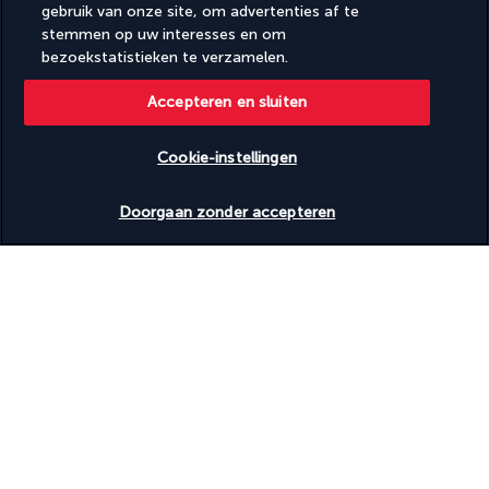
gebruik van onze site, om advertenties af te
De prijs van de excursie is inclusief transfers, lunch, 
stemmen op uw interesses en om
chauffeur/gids, entreegelden en bezoeken vermeld in de 
bezoekstatistieken te verzamelen.
beschrijving.
Accepteren en sluiten
Uw hotel: Swissotel Living Jeddah 5*
Cookie-instellingen
Beschikbare data nakijken
Nuttige informatie
Doorgaan zonder accepteren
Turkish Airlines Holidays
Beoordeeld
4,2
/ 5
Gebaseerd op
953
beoordelingen