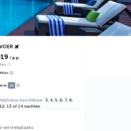
RVOER
919
/ p.p.
hten
Miles
s in
2x
rblijfsduur beschikbaar
3, 4, 5, 6, 7, 8,
 12, 13 of 14 nachten
w vertrekplaats