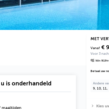
MET VE
€ 
Vanaf
Voor 3 nac
Win
919
+
Betaal uw rei
 u is onderhandeld
Andere ve
9, 10, 11,
Kies u
 maaltijden