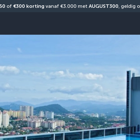
50
 of 
€300 korting
 vanaf €3.000 met 
AUGUST300
, geldig 