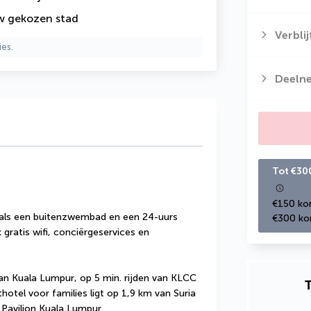
uw gekozen stad
Verbli
ies.
Deeln
Tot €30
€150 kor
oals een buitenzwembad en een 24-uurs 
€300 kor
gratis wifi, conciërgeservices en 
an Kuala Lumpur, op 5 min. rijden van KLCC 
T
otel voor families ligt op 1,9 km van Suria 
Pavilion Kuala Lumpur.