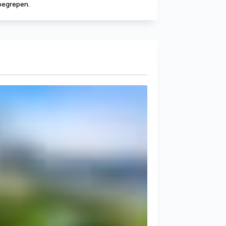
nbegrepen.
g