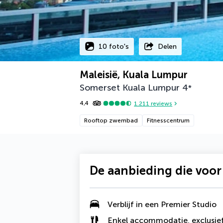
10 foto's
Delen
Maleisië, Kuala Lumpur
Somerset Kuala Lumpur
4
*
4,4
1.211
reviews
Rooftop zwembad
Fitnesscentrum
De aanbieding die voor
Verblijf in een Premier Studio
Enkel accommodatie, exclusief