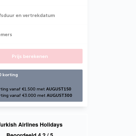
jfsduur en vertrekdatum
emers
Prijs berekenen
0 korting
ting vanaf €1.500 met 
AUGUST150
ting vanaf €3.000 met 
AUGUST300
urkish Airlines Holidays
Beoordeeld
4,2
/ 5