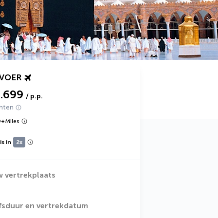
RVOER
2.699
/ p.p.
chten
9
+
Miles
s in
2x
w vertrekplaats
jfsduur en vertrekdatum