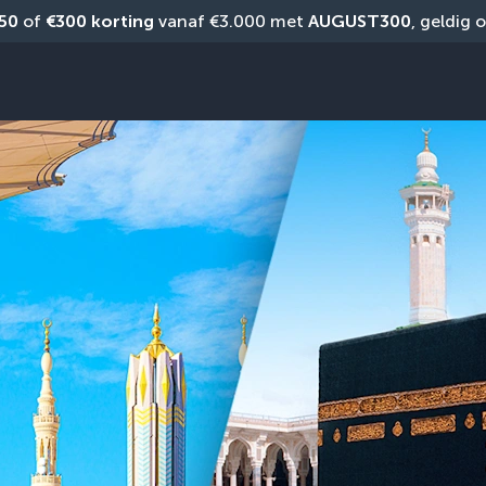
50
 of 
€300 korting
 vanaf €3.000 met 
AUGUST300
, geldig 