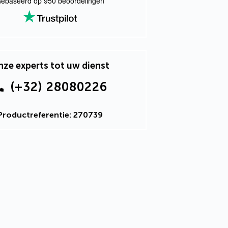
ebaseerd op
950
beoordelingen
ze experts tot uw dienst
(+32) 28080226
Productreferentie: 270739