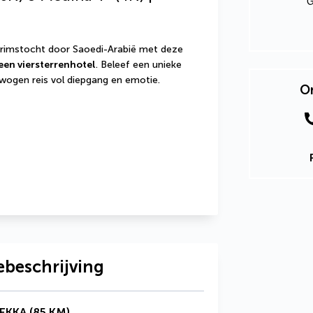
G
lgrimstocht door Saoedi-Arabië met deze 
een viersterrenhotel
. Beleef een unieke 
ewogen reis vol diepgang en emotie.
On
ebeschrijving
EKKA (85 KM)