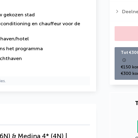
Deeln
uw gekozen stad
rconditioning en chauffeur voor de
hthaven/hotel
ens het programma
Tot €30
uchthaven
€150 kor
€300 kor
ies.
T
6N) & Medina 4* (4N) |