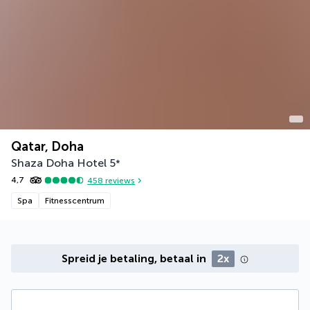
Qatar, Doha
Shaza Doha Hotel
5
*
4,7
458
reviews
Spa
Fitnesscentrum
Spreid je betaling, betaal in
2x