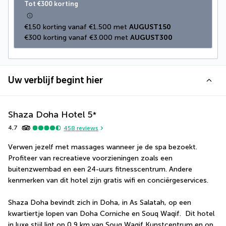
Tot €300 korting
€150 korting vanaf €1.500 met 
AUGUST150
€300 korting vanaf €3.000 met 
AUGUST300
Uw verblijf begint hier
Shaza Doha Hotel
5
*
4,7
458
reviews
Verwen jezelf met massages wanneer je de spa bezoekt. 
Profiteer van recreatieve voorzieningen zoals een 
buitenzwembad en een 24-uurs fitnesscentrum. Andere 
kenmerken van dit hotel zijn gratis wifi en conciërgeservices.
Shaza Doha bevindt zich in Doha, in As Salatah, op een 
kwartiertje lopen van Doha Corniche en Souq Waqif.  Dit hotel 
in luxe stijl ligt op 0,9 km van Souq Waqif Kunstcentrum en op 