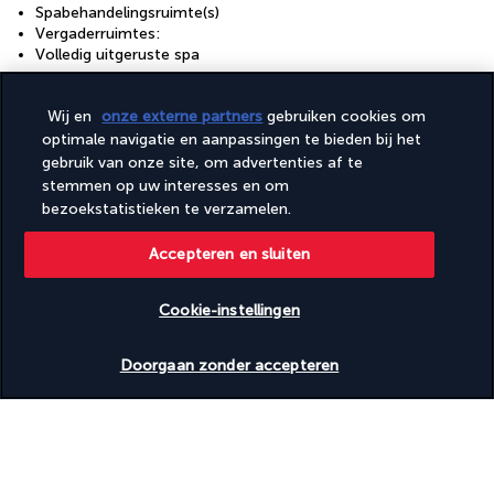
Spabehandelingsruimte(s)
Vergaderruimtes:
Volledig uitgeruste spa
Toegankelijkheid
Wij en
onze externe partners
gebruiken cookies om
Informatieborden in braille of reliëfletters
optimale navigatie en aanpassingen te bieden bij het
Rolstoeltoegankelijke parkeerplaatsen
gebruik van onze site, om advertenties af te
stemmen op uw interesses en om
bezoekstatistieken te verzamelen.
Nuttige informatie
Accepteren en sluiten
Cookie-instellingen
Turkish Airlines Holidays
Beschikbare data nakijken
Doorgaan zonder accepteren
Beoordeeld
4,2
/ 5
Gebaseerd op
950
beoordelingen