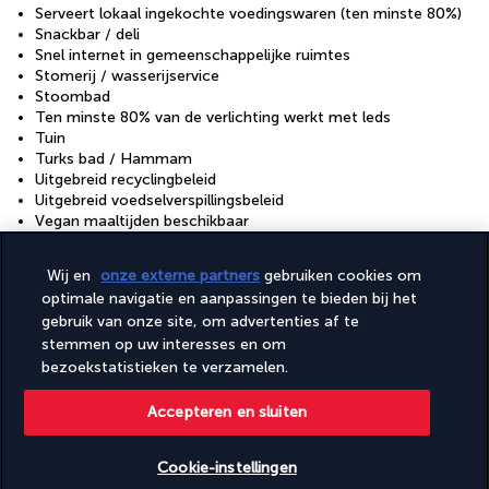
Serveert lokaal ingekochte voedingswaren (ten minste 80%)
Snackbar / deli
Snel internet in gemeenschappelijke ruimtes
Stomerij / wasserijservice
Stoombad
Ten minste 80% van de verlichting werkt met leds
Tuin
Turks bad / Hammam
Uitgebreid recyclingbeleid
Uitgebreid voedselverspillingsbeleid
Vegan maaltijden beschikbaar
Vegetarisch ontbijt beschikbaar
Vegetarische maaltijden beschikbaar
Wij en
onze externe partners
gebruiken cookies om
Vervoer van/naar de luchthaven (toeslag)
optimale navigatie en aanpassingen te bieden bij het
Voer- en waterbakjes
gebruik van onze site, om advertenties af te
Wasserij
stemmen op uw interesses en om
Waterautomaat
Wisselen van beddengoed (op aanvraag)
bezoekstatistieken te verzamelen.
Wisselen van handdoeken (op aanvraag)
Zwembadlift aanwezig
Accepteren en sluiten
Faciliteiten
Cookie-instellingen
Conferentieruimte