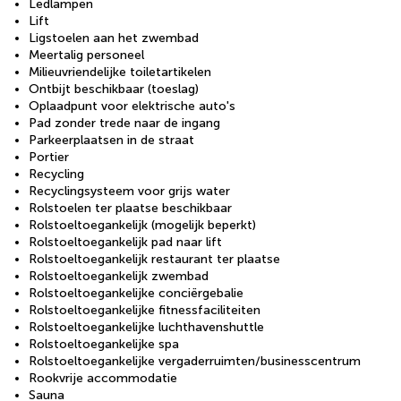
Ledlampen
Lift
Ligstoelen aan het zwembad
Meertalig personeel
Milieuvriendelijke toiletartikelen
Ontbijt beschikbaar (toeslag)
Oplaadpunt voor elektrische auto's
Pad zonder trede naar de ingang
Parkeerplaatsen in de straat
Portier
Recycling
Recyclingsysteem voor grijs water
Rolstoelen ter plaatse beschikbaar
Rolstoeltoegankelijk (mogelijk beperkt)
Rolstoeltoegankelijk pad naar lift
Rolstoeltoegankelijk restaurant ter plaatse
Rolstoeltoegankelijk zwembad
Rolstoeltoegankelijke conciërgebalie
Rolstoeltoegankelijke fitnessfaciliteiten
Rolstoeltoegankelijke luchthavenshuttle
Rolstoeltoegankelijke spa
Rolstoeltoegankelijke vergaderruimten/businesscentrum
Rookvrije accommodatie
Sauna