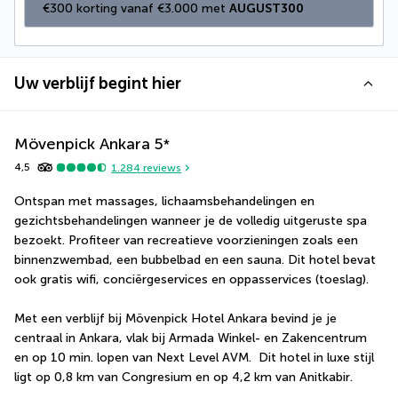
€300 korting vanaf €3.000 met 
AUGUST300
Uw verblijf begint hier
Mövenpick Ankara
5
*
4,5
1.284
reviews
Ontspan met massages, lichaamsbehandelingen en 
gezichtsbehandelingen wanneer je de volledig uitgeruste spa 
bezoekt. Profiteer van recreatieve voorzieningen zoals een 
binnenzwembad, een bubbelbad en een sauna. Dit hotel bevat 
ook gratis wifi, conciërgeservices en oppasservices (toeslag).
Met een verblijf bij Mövenpick Hotel Ankara bevind je je 
centraal in Ankara, vlak bij Armada Winkel- en Zakencentrum 
en op 10 min. lopen van Next Level AVM.  Dit hotel in luxe stijl 
ligt op 0,8 km van Congresium en op 4,2 km van Anitkabir.