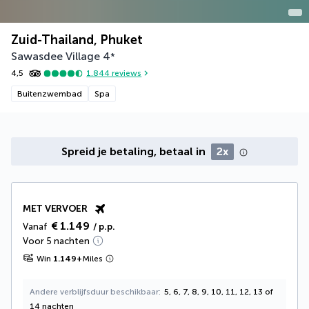
Zuid-Thailand, Phuket
Sawasdee Village
4
*
4,5
1.844
reviews
Buitenzwembad
Spa
Spreid je betaling, betaal in
2x
MET VERVOER
€ 1.149
Vanaf
/ p.p.
Voor 5 nachten
Win
1.149
+
Miles
Andere verblijfsduur beschikbaar
5, 6, 7, 8, 9, 10, 11, 12, 13 of
14 nachten