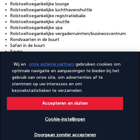
Rolstoeltoegankelijke lounge
Rolstoeltoegankelijke luchthavenshuttle
Rolstoeltoegankelijke registratiebalie
Rolstoeltoegankelijke shuttle
Rolstoeltoegankelijke spa
Rolstoeltoegankelijke vergaderruimten/businesscentrum
Rondvaarten in de buurt
Safari in de buurt
Sauna
Snackbar / deli
Stomerij / wasserijservice
Wij en
onze externe partners
gebruiken cookies om
Stoombad
optimale navigatie en aanpassingen te bieden bij het
Surfen/bodyboarden in de buurt
gebruik van onze site, om advertenties af te
Ten minste 80% van de verlichting werkt met leds
stemmen op uw interesses en om
Terras
bezoekstatistieken te verzamelen.
Uitgebreid recyclingbeleid
Valetparkeren voor voertuigen met een rolstoel
Accepteren en sluiten
Vegan maaltijden beschikbaar
Vegetarisch ontbijt beschikbaar
Vegetarische maaltijden beschikbaar
Cookie-instellingen
Vervoer van/naar de luchthaven (toeslag)
Vismogelijkheden in de omgeving
Beschikbare data nakijken
Visuele alarmen in de gangen
Doorgaan zonder accepteren