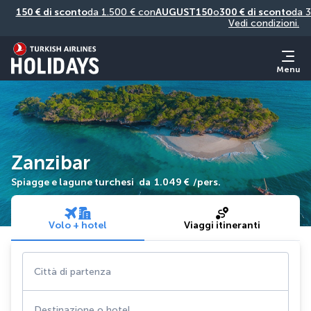
150 € di sconto
da 1.500 € con
AUGUST150
o
300 € di sconto
da 3
Vedi condizioni.
Menu
Zanzibar
Spiagge e lagune turchesi
da
1.049 €
/pers.
Volo + hotel
Viaggi itineranti
Città di partenza
Destinazione o hotel