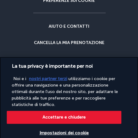
PREFERENZE SUI COOKIE
AIUTO E CONTATTI
CANCELLA LA MIA PRENOTAZIONE
GARANZIA DEL MIGLIOR PREZZO
La tua privacy è importante per noi
GARANZIA CANCELLAZIONE
Noi e i
nostri partner terzi
utilizziamo i cookie per
offrire una navigazione e una personalizzazione
ottimali durante l'uso del nostro sito, per adattare le
PERCHÉ PRENOTARE CON NOI?
pubblicità alle tue preferenze e per raccogliere
statistiche di traffico.
Accettare e chiudere
Sito pubblicato da PerfectStay.com, in collaborazione con Turkish
Airlines. Le vendite sono effettuate da PerfectStay.com
Impostazioni dei cookie