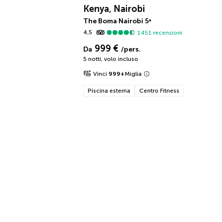
Kenya, Nairobi
The Boma Nairobi
5
*
4,5
1451
recensioni
999 €
Da
/pers.
5 notti
,
volo incluso
Vinci
999
+
Miglia
Piscina esterna
Centro Fitness