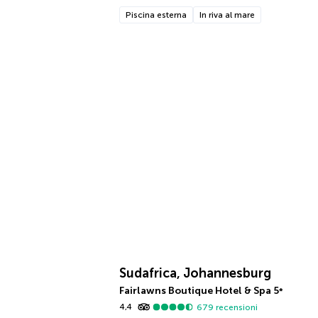
Piscina esterna
In riva al mare
Sudafrica, Johannesburg
Fairlawns Boutique Hotel & Spa
5
*
4,4
679
recensioni