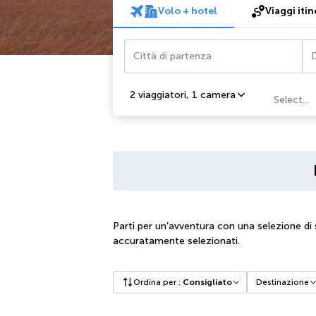
Volo + hotel
Viaggi itin
Città di partenza
D
2 viaggiatori
,
1 camera
Select...
Parti per un’avventura con una selezione di s
accuratamente selezionati.
Ordina per
:
Consigliato
Destinazione