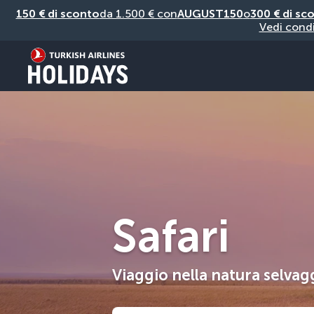
150 € di sconto
da 1.500 € con
AUGUST150
o
300 € di sc
Vedi condi
Safari
Viaggio nella natura selvag