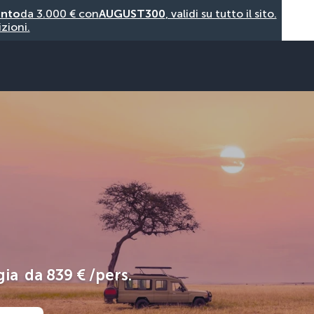
onto
da 3.000 € con
AUGUST300
, validi su tutto il sito.
zioni.
gia
da
839 €
/pers.