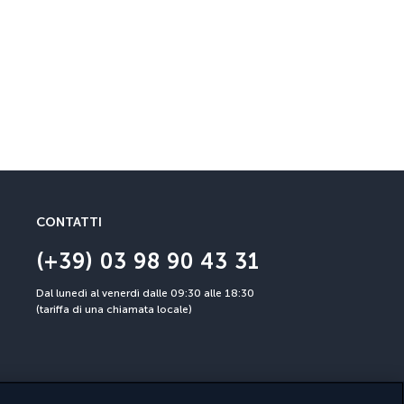
Garanzia Cancellazi
Cancellazione fino a 30 gior
CONTATTI
(+39) 03 98 90 43 31
Dal lunedì al venerdì dalle 09:30 alle 18:30
(tariffa di una chiamata locale)