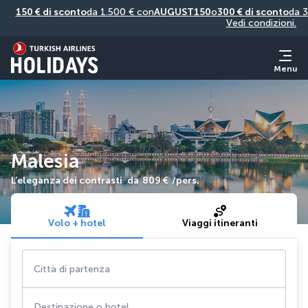
150 € di sconto
da 1.500 € con
AUGUST150
o
300 € di sconto
da 3
Vedi condizioni.
Menu
Malesia
L’eleganza dei contrasti
da
809 €
/pers.
Volo + hotel
Viaggi itineranti
Città di partenza
Destinazione o hotel