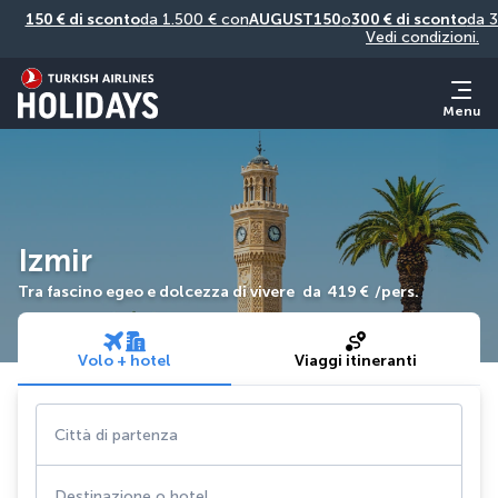
150 € di sconto
da 1.500 € con
AUGUST150
o
300 € di sconto
da 3
Vedi condizioni.
Menu
Izmir
Tra fascino egeo e dolcezza di vivere
da
419 €
/pers.
Volo + hotel
Viaggi itineranti
Città di partenza
Destinazione o hotel