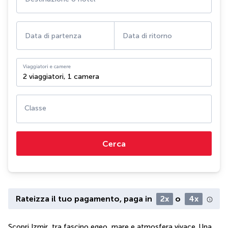
Data di partenza
Data di ritorno
Viaggiatori e camere
2 viaggiatori
,
1 camera
Classe
Cerca
Rateizza il tuo pagamento, paga in
2x
o
4x
Scopri Izmir, tra fascino egeo, mare e atmosfera vivace. Una