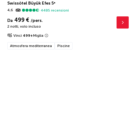
Swissôtel Büyük Efes
5
*
4,6
4485
recensioni
499 €
Da
/pers.
2 notti
,
volo incluso
Vinci
499
+
Miglia
Atmosfera mediterranea
Piscine