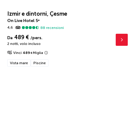
Izmir e dintorni, Çesme
On Live Hotel
5
*
4,6
88
recensioni
489 €
Da
/pers.
2 notti
,
volo incluso
Vinci
489
+
Miglia
Vista mare
Piscine