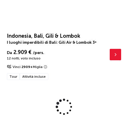
Indonesia, Bali, Gili & Lombok
I luoghi imperdibili di Bali: Gili Air & Lombok
3
*
2.909 €
Da
/pers.
12 notti
,
volo incluso
Vinci
2909
+
Miglia
Tour
Attività incluse