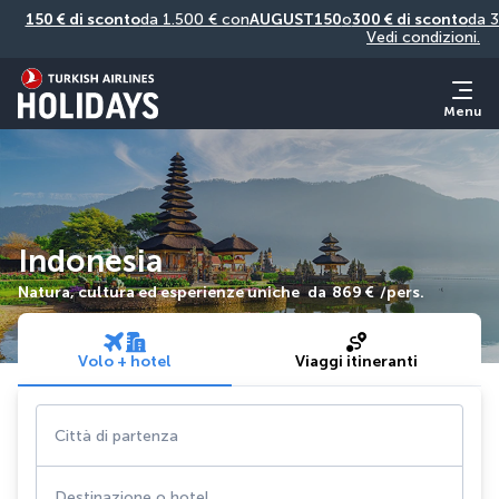
150 € di sconto
da 1.500 € con
AUGUST150
o
300 € di sconto
da 3
Vedi condizioni.
Menu
Indonesia
Natura, cultura ed esperienze uniche
da
869 €
/pers.
Volo + hotel
Viaggi itineranti
Città di partenza
Destinazione o hotel