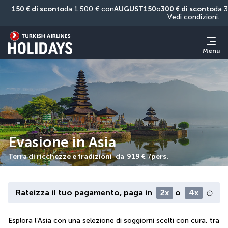
150 € di sconto
da 1.500 € con
AUGUST150
o
300 € di sconto
da 3
Vedi condizioni.
Menu
Evasione in Asia
Terra di ricchezze e tradizioni
da
919 €
/pers.
Rateizza il tuo pagamento, paga in
2x
o
4x
Esplora l’Asia con una selezione di soggiorni scelti con cura, tra