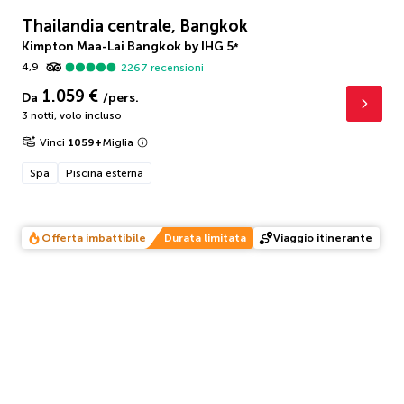
Thailandia centrale, Bangkok
Kimpton Maa-Lai Bangkok by IHG
5
*
4,9
2267
recensioni
1.059 €
Da
/pers.
3 notti
,
volo incluso
Vinci
1059
+
Miglia
Spa
Piscina esterna
Offerta imbattibile
Durata limitata
Viaggio itinerante