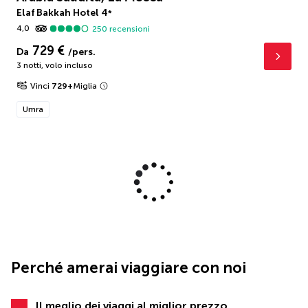
Elaf Bakkah Hotel
4
*
4,0
250
recensioni
729 €
Da
/pers.
3 notti
,
volo incluso
Vinci
729
+
Miglia
Umra
Perché amerai viaggiare con noi
Il meglio dei viaggi al miglior prezzo