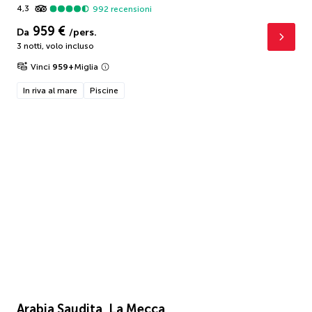
4,3
992
recensioni
959 €
Da
/pers.
3 notti
,
volo incluso
Vinci
959
+
Miglia
In riva al mare
Piscine
Arabia Saudita, La Mecca