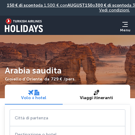
150 € di sconto
da 1.500 € con
AUGUST150
o
300 € di sconto
da 3
Vedi condizioni.
Menu
Arabia saudita
Gioiello d'Oriente
da
729 €
/pers.
Volo + hotel
Viaggi itineranti
Città di partenza
Destinazione o hotel