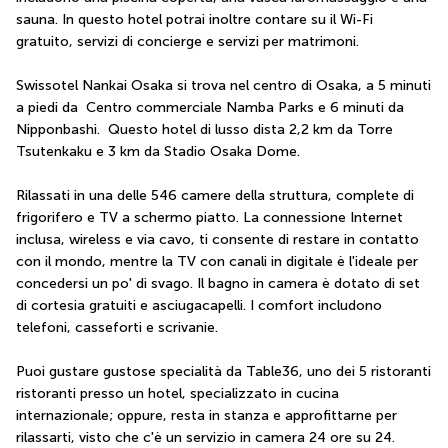
sauna. In questo hotel potrai inoltre contare su il Wi-Fi 
gratuito, servizi di concierge e servizi per matrimoni.
Swissotel Nankai Osaka si trova nel centro di Osaka, a 5 minuti 
a piedi da  Centro commerciale Namba Parks e 6 minuti da 
Nipponbashi.  Questo hotel di lusso dista 2,2 km da Torre 
Tsutenkaku e 3 km da Stadio Osaka Dome.
Rilassati in una delle 546 camere della struttura, complete di 
frigorifero e TV a schermo piatto. La connessione Internet 
inclusa, wireless e via cavo, ti consente di restare in contatto 
con il mondo, mentre la TV con canali in digitale è l'ideale per 
concedersi un po' di svago. Il bagno in camera è dotato di set 
di cortesia gratuiti e asciugacapelli. I comfort includono 
telefoni, casseforti e scrivanie.
Puoi gustare gustose specialità da Table36, uno dei 5 ristoranti 
ristoranti presso un hotel, specializzato in cucina 
internazionale; oppure, resta in stanza e approfittarne per 
rilassarti, visto che c'è un servizio in camera 24 ore su 24. 