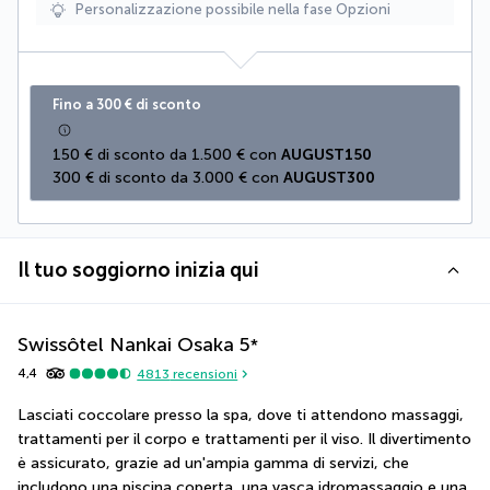
Personalizzazione possibile nella fase Opzioni
Fino a 300 € di sconto
150 € di sconto da 1.500 € con 
AUGUST150
300 € di sconto da 3.000 € con 
AUGUST300
Il tuo soggiorno inizia qui
Swissôtel Nankai Osaka
5
*
4,4
4813
recensioni
Lasciati coccolare presso la spa, dove ti attendono massaggi, 
trattamenti per il corpo e trattamenti per il viso. Il divertimento 
è assicurato, grazie ad un'ampia gamma di servizi, che 
includono una piscina coperta, una vasca idromassaggio e una 