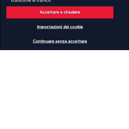
statistiche di traffico.
Accettare e chiudere
Informazioni utili
Impostazioni dei cookie
Verificare le disponibilità
Continuare senza accettare
Turkish Airlines Holidays
Valutato
4,2
/ 5
In base a
952
recensioni
Contatta i nostri esperti