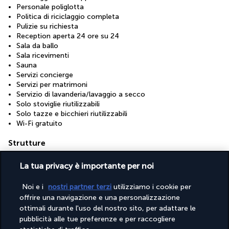
Personale poliglotta
Politica di riciclaggio completa
Pulizie su richiesta
Reception aperta 24 ore su 24
Sala da ballo
Sala ricevimenti
Sauna
Servizi concierge
Servizi per matrimoni
Servizio di lavanderia/lavaggio a secco
Solo stoviglie riutilizzabili
Solo tazze e bicchieri riutilizzabili
Wi-Fi gratuito
Strutture
Centro congressi
La tua privacy è importante per noi
Palestra
Sala per trattamenti spa
Sale per conferenze
Noi e i
nostri partner terzi
utilizziamo i cookie per
Spa completamente attrezzata
offrire una navigazione e una personalizzazione
ottimali durante l'uso del nostro sito, per adattare le
pubblicità alle tue preferenze e per raccogliere
Scopri la destinazione