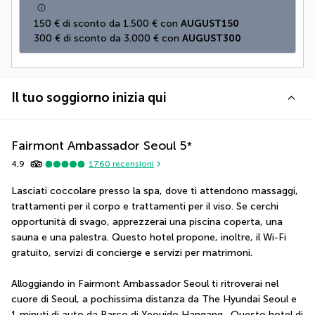
150 € di sconto da 1.500 € con 
AUGUST150
300 € di sconto da 3.000 € con 
AUGUST300
Il tuo soggiorno inizia qui
Fairmont Ambassador Seoul
5
*
4,9
1760
recensioni
Lasciati coccolare presso la spa, dove ti attendono massaggi, 
trattamenti per il corpo e trattamenti per il viso. Se cerchi 
opportunità di svago, apprezzerai una piscina coperta, una 
sauna e una palestra. Questo hotel propone, inoltre, il Wi-Fi 
gratuito, servizi di concierge e servizi per matrimoni.
Alloggiando in Fairmont Ambassador Seoul ti ritroverai nel 
cuore di Seoul, a pochissima distanza da The Hyundai Seoul e 
1 minuti di auto da Parco di Yeouido Hangang.  Questo hotel di 