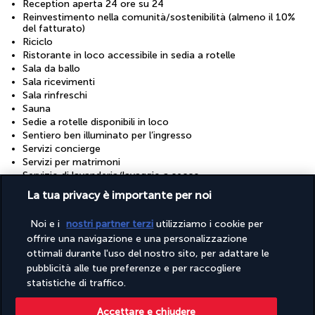
Reception aperta 24 ore su 24
Reinvestimento nella comunità/sostenibilità (almeno il 10%
del fatturato)
Riciclo
Ristorante in loco accessibile in sedia a rotelle
Sala da ballo
Sala ricevimenti
Sala rinfreschi
Sauna
Sedie a rotelle disponibili in loco
Sentiero ben illuminato per l’ingresso
Servizi concierge
Servizi per matrimoni
Servizio di lavanderia/lavaggio a secco
Servizio di ritiro e riconsegna del veicolo per i mezzi con
La tua privacy è importante per noi
sedia a rotelle
Solo docce a risparmio d'acqua
Noi e i
nostri partner terzi
utilizziamo i cookie per
Solo stoviglie riutilizzabili
offrire una navigazione e una personalizzazione
Solo tazze e bicchieri riutilizzabili
Spa accessibile in sedia a rotelle
ottimali durante l'uso del nostro sito, per adattare le
Spa o centri benessere nelle vicinanze
pubblicità alle tue preferenze e per raccogliere
Struttura riservata ai non fumatori
statistiche di traffico.
Toilette pubblica accessibile in sedia a rotelle
Trattamento responsabile degli animali
Accettare e chiudere