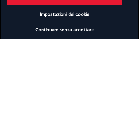
Utilizzati prodotti ecosostenibili per le pulizie
Wi-Fi gratuito
Impostazioni dei cookie
Strutture
Verificare le disponibilità
Palestra
Continuare senza accettare
Sala per trattamenti spa
Sale per conferenze
Spa completamente attrezzata
Spa in loco
La tua formula
Scopri la destinazione
Informazioni utili