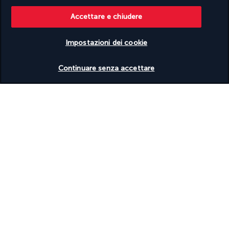
Valutato
4,2
/ 5
Accettare e chiudere
Impostazioni dei cookie
In base a
952
recensioni
Verificare le disponibilità
Continuare senza accettare
Contatta i nostri esperti
(+39) 03 98 90 43 31
Dal lunedì al venerdì dalle 09:30 alle 18:30
(tariffa di una chiamata locale)
Riferimento prodotto: 80343