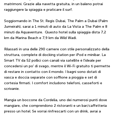
matrimoni. Grazie alla navetta gratuita, in un baleno potrai 
raggiungere la spiaggia e praticare il surf.
Soggiornando in The St. Regis Dubai, The Palm a Dubai (Palm 
Jumeirah), sarai a 1 minuti di auto da La Vista a The Palm e 8 
minuti da Aquaventure.  Questo hotel sulla spiaggia dista 7,2 
km da Marina Beach e 7,9 km da Wild Wadi.
Rilassati in una delle 290 camere con stile personalizzato della 
struttura, complete di docking station per iPod e minibar. La 
Smart TV da 52 pollici con canali via satellite è l'ideale per 
concedersi un po' di svago, mentre il Wi-Fi gratuito ti permette 
di restare in contatto con il mondo. I bagni sono dotati di 
vasca e doccia separate con soffione a pioggia e set di 
cortesia firmati. I comfort includono telefoni, casseforti e 
scrivanie.
Mangia un boccone da Cordelia, uno dei numerosi punti dove 
mangiare, che comprendono 2 ristoranti e un bar/caffetteria 
presso un hotel. Se vorrai rinfrescarti con un drink, avrai a 