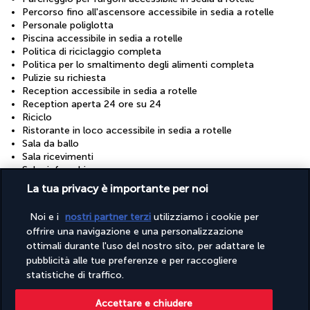
Percorso fino all'ascensore accessibile in sedia a rotelle
Personale poliglotta
Piscina accessibile in sedia a rotelle
Politica di riciclaggio completa
Politica per lo smaltimento degli alimenti completa
Pulizie su richiesta
Reception accessibile in sedia a rotelle
Reception aperta 24 ore su 24
Riciclo
Ristorante in loco accessibile in sedia a rotelle
Sala da ballo
Sala ricevimenti
Sala rinfreschi
Sauna
La tua privacy è importante per noi
Sedie a rotelle disponibili in loco
Sentiero ben illuminato per l’ingresso
Noi e i
nostri partner terzi
utilizziamo i cookie per
Sentiero senza scale per l’ingresso
offrire una navigazione e una personalizzazione
Servizi concierge
ottimali durante l'uso del nostro sito, per adattare le
Servizi per matrimoni
pubblicità alle tue preferenze e per raccogliere
Servizio di lavanderia/lavaggio a secco
Servizio di ritiro e riconsegna del veicolo per i mezzi con
statistiche di traffico.
sedia a rotelle
Solo docce a risparmio d'acqua
Accettare e chiudere