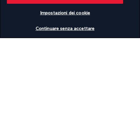
Spa accessibile in sedia a rotelle
Spiaggia privata nelle vicinanze
Terrazza
Impostazioni dei cookie
Toilette pubblica accessibile in sedia a rotelle
Verificare le disponibilità
Wi-Fi gratuito
Continuare senza accettare
Strutture
Palestra aperta 24 ore su 24
Sala per trattamenti spa
Sale per riunioni
Spa completamente attrezzata
Spa in loco
Scopri la destinazione
Informazioni utili