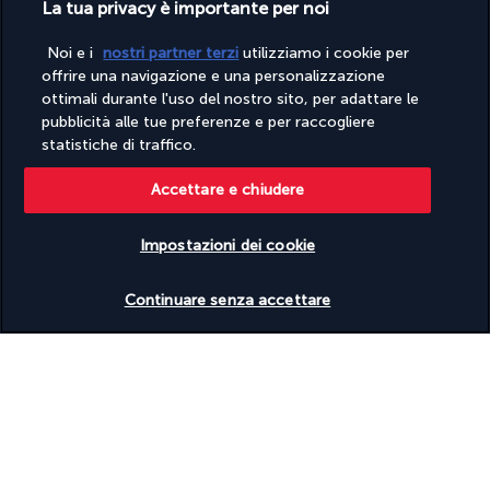
All’arrivo, sistemazione in hotel.
La tua privacy è importante per noi
Il resto della giornata è libero per goderti la spiaggia, rilassarti a 
Noi e i
nostri partner terzi
utilizziamo i cookie per
bordo piscina o approfittare con calma dei servizi del resort.
offrire una navigazione e una personalizzazione
Pernottamento in hotel.
ottimali durante l'uso del nostro sito, per adattare le
Informazioni pratiche:
pubblicità alle tue preferenze e per raccogliere
Tempo di trasferimento tra l’aeroporto di Krabi e Koh Lanta 
statistiche di traffico.
(trasferimento + ferry): circa 2 ore.
Accettare e chiudere
Giorni 8 e 9 | Koh Lanta
Impostazioni dei cookie
Verificare le disponibilità
Continuare senza accettare
Colazioni in hotel. Giornate completamente libere per goderti 
le splendide spiagge di Koh Lanta, rilassarti a bordo piscina o 
approfittare dei servizi dell’hotel, in base ai tuoi desideri.