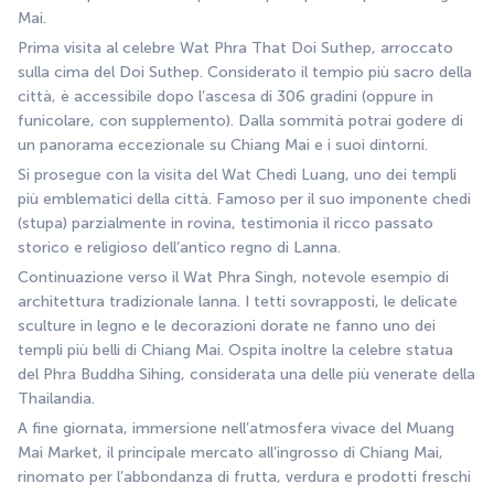
Mai.
Prima visita al celebre Wat Phra That Doi Suthep, arroccato 
sulla cima del Doi Suthep. Considerato il tempio più sacro della 
città, è accessibile dopo l’ascesa di 306 gradini (oppure in 
funicolare, con supplemento). Dalla sommità potrai godere di 
un panorama eccezionale su Chiang Mai e i suoi dintorni.
Si prosegue con la visita del Wat Chedi Luang, uno dei templi 
più emblematici della città. Famoso per il suo imponente chedi 
(stupa) parzialmente in rovina, testimonia il ricco passato 
storico e religioso dell’antico regno di Lanna.
Continuazione verso il Wat Phra Singh, notevole esempio di 
architettura tradizionale lanna. I tetti sovrapposti, le delicate 
sculture in legno e le decorazioni dorate ne fanno uno dei 
templi più belli di Chiang Mai. Ospita inoltre la celebre statua 
del Phra Buddha Sihing, considerata una delle più venerate della 
Thailandia.
A fine giornata, immersione nell’atmosfera vivace del Muang 
Mai Market, il principale mercato all’ingrosso di Chiang Mai, 
rinomato per l’abbondanza di frutta, verdura e prodotti freschi 