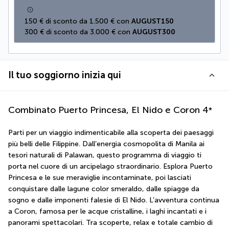
150 € di sconto da 1.500 € con 
AUGUST150
300 € di sconto da 3.000 € con 
AUGUST300
Il tuo soggiorno inizia qui
Combinato Puerto Princesa, El Nido e Coron
4
*
Parti per un viaggio indimenticabile alla scoperta dei paesaggi 
più belli delle Filippine. Dall’energia cosmopolita di Manila ai 
tesori naturali di Palawan, questo programma di viaggio ti 
porta nel cuore di un arcipelago straordinario. Esplora Puerto 
Princesa e le sue meraviglie incontaminate, poi lasciati 
conquistare dalle lagune color smeraldo, dalle spiagge da 
sogno e dalle imponenti falesie di El Nido. L’avventura continua 
a Coron, famosa per le acque cristalline, i laghi incantati e i 
panorami spettacolari. Tra scoperte, relax e totale cambio di 