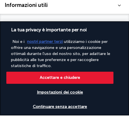
Informazioni utili
La tua privacy è importante per noi
Turkish Airlines Holidays
Noi e i
nostri partner terzi
utilizziamo i cookie per
offrire una navigazione e una personalizzazione
Valutato
4,2
/ 5
ottimali durante l'uso del nostro sito, per adattare le
pubblicità alle tue preferenze e per raccogliere
statistiche di traffico.
In base a
954
recensioni
Accettare e chiudere
Impostazioni dei cookie
Verificare le disponibilità
Continuare senza accettare
Contatta i nostri esperti
(+39) 03 98 90 43 31