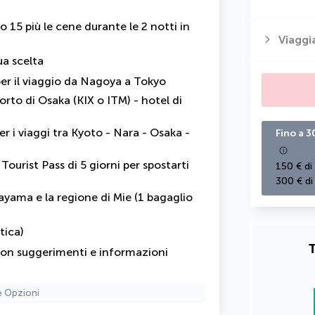
o 15 più le cene durante le 2 notti in
Viaggi
ua scelta
per il viaggio da Nagoya a Tokyo
rto di Osaka (KIX o ITM) - hotel di
per i viaggi tra Kyoto - Nara - Osaka -
Fino a 3
rist Pass di 5 giorni per spostarti
150 € di
300 € di
yama e la regione di Mie (1 bagaglio
tica)
T
 con suggerimenti e informazioni
e Opzioni