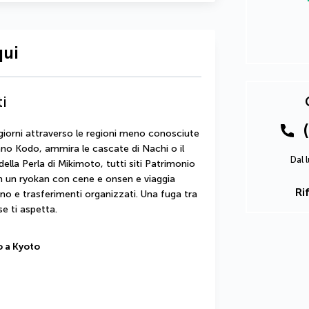
qui
ti
 giorni attraverso le regioni meno conosciute 
ano Kodo, ammira le cascate di Nachi o il 
Dal 
ella Perla di Mikimoto, tutti siti Patrimonio 
n un ryokan con cene e onsen e viaggia 
Ri
o e trasferimenti organizzati. Una fuga tra 
se ti aspetta.
o a Kyoto