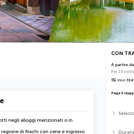
CON TR
A partire da
Per 14 notti
Vinci
314
Paga il viagg
te
Selezi
otti negli alloggi menzionati o in
la regione di Nachi con cene e ingresso
Durata