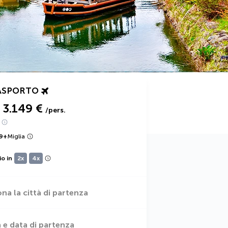
ASPORTO
3.149 €
/pers.
9
+
Miglia
io in
2x
4x
ona la città di partenza
 e data di partenza