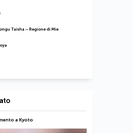
i
ongu Taisha – Regione di Mie
goya
iato
rimento a Kyoto