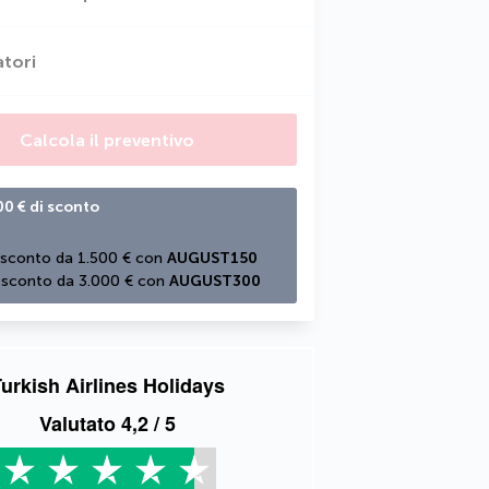
atori
Calcola il preventivo
00 € di sconto
 sconto da 1.500 € con 
AUGUST150
 sconto da 3.000 € con 
AUGUST300
urkish Airlines Holidays
Valutato
4,2
/ 5