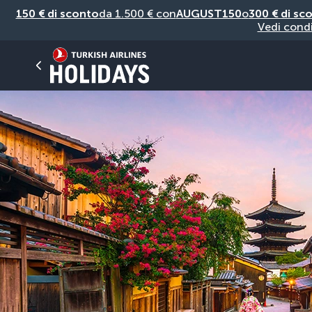
150 € di sconto
da 1.500 € con
AUGUST150
o
300 € di sc
Vedi condi