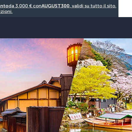
onto
da 3.000 € con
AUGUST300
, validi su tutto il sito.
zioni.