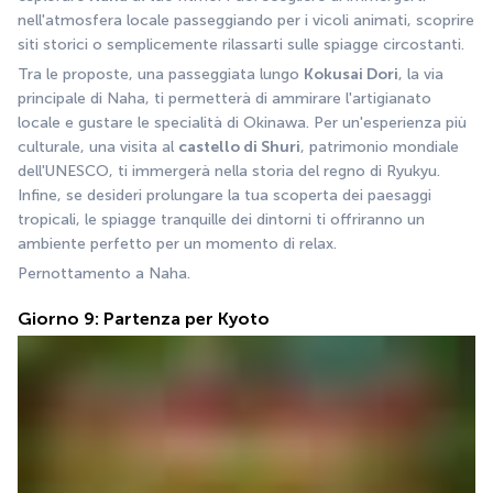
nell'atmosfera locale passeggiando per i vicoli animati, scoprire 
siti storici o semplicemente rilassarti sulle spiagge circostanti.
Tra le proposte, una passeggiata lungo 
Kokusai Dori
, la via 
principale di Naha, ti permetterà di ammirare l'artigianato 
locale e gustare le specialità di Okinawa. Per un'esperienza più 
culturale, una visita al 
castello di Shuri
, patrimonio mondiale 
dell'UNESCO, ti immergerà nella storia del regno di Ryukyu. 
Infine, se desideri prolungare la tua scoperta dei paesaggi 
tropicali, le spiagge tranquille dei dintorni ti offriranno un 
ambiente perfetto per un momento di relax.
Pernottamento a Naha.
Giorno 9: Partenza per Kyoto