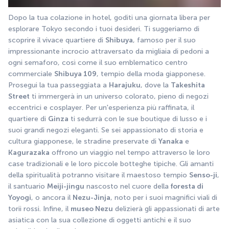
Dopo la tua colazione in hotel, goditi una giornata libera per 
esplorare Tokyo secondo i tuoi desideri. Ti suggeriamo di 
scoprire il vivace quartiere di 
Shibuya
, famoso per il suo 
impressionante incrocio attraversato da migliaia di pedoni a 
ogni semaforo, così come il suo emblematico centro 
commerciale 
Shibuya 109
, tempio della moda giapponese. 
Prosegui la tua passeggiata a 
Harajuku
, dove la 
Takeshita 
Street
 ti immergerà in un universo colorato, pieno di negozi 
eccentrici e cosplayer. Per un'esperienza più raffinata, il 
quartiere di 
Ginza
 ti sedurrà con le sue boutique di lusso e i 
suoi grandi negozi eleganti. Se sei appassionato di storia e 
cultura giapponese, le stradine preservate di 
Yanaka
 e 
Kagurazaka
 offrono un viaggio nel tempo attraverso le loro 
case tradizionali e le loro piccole botteghe tipiche. Gli amanti 
della spiritualità potranno visitare il maestoso tempio 
Senso-ji
, 
il santuario 
Meiji-jingu
 nascosto nel cuore della
 foresta di 
Yoyogi
, o ancora il 
Nezu-Jinja
, noto per i suoi magnifici viali di 
torii rossi. Infine, il 
museo Nezu
 delizierà gli appassionati di arte 
asiatica con la sua collezione di oggetti antichi e il suo 