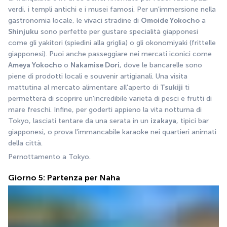
verdi, i templi antichi e i musei famosi. Per un'immersione nella 
gastronomia locale, le vivaci stradine di 
Omoide Yokocho
 a 
Shinjuku
 sono perfette per gustare specialità giapponesi 
come gli yakitori (spiedini alla griglia) o gli okonomiyaki (frittelle 
giapponesi). Puoi anche passeggiare nei mercati iconici come 
Ameya Yokocho
 o 
Nakamise Dori
, dove le bancarelle sono 
piene di prodotti locali e souvenir artigianali. Una visita 
mattutina al mercato alimentare all'aperto di 
Tsukiji
 ti 
permetterà di scoprire un'incredibile varietà di pesci e frutti di 
mare freschi. Infine, per goderti appieno la vita notturna di 
Tokyo, lasciati tentare da una serata in un 
izakaya
, tipici bar 
giapponesi, o prova l'immancabile karaoke nei quartieri animati 
della città.
Pernottamento a Tokyo.
Giorno 5: Partenza per Naha