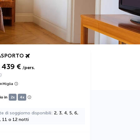
ASPORTO
439 €
/pers.
+
Miglia
io in
2x
4x
te di soggiorno disponibili
2, 3, 4, 5, 6,
0, 11 o 12 notti