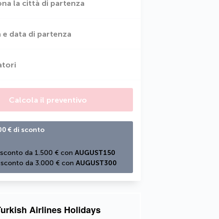
ona la città di partenza
 e data di partenza
atori
Calcola il preventivo
00 € di sconto
 sconto da 1.500 € con 
AUGUST150
 sconto da 3.000 € con 
AUGUST300
urkish Airlines Holidays