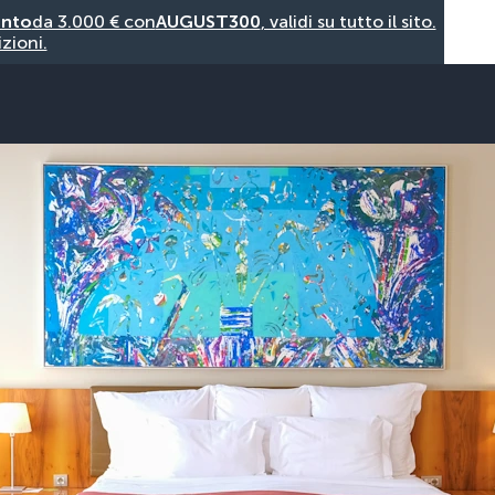
onto
da 3.000 € con
AUGUST300
, validi su tutto il sito.
zioni.