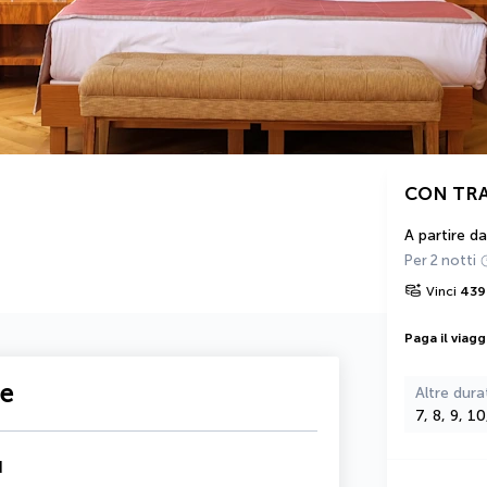
CON TR
A partire da
Per 2 notti
Vinci
439
Paga il viagg
te
Altre dura
7, 8, 9, 1
d