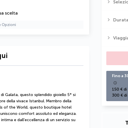
Selezi
ua scelta
Durata
e Opzioni
Viaggi
qui
Fino a 3
150 € di
i Galata, questo splendido gioiello 5* si 
300 € di
re della vivace Istanbul. Membro della 
ls of the World, questo boutique hotel 
 uniscono comfort assoluto ed eleganza. 
ntima e dall’eccellenza di un servizio su 
T