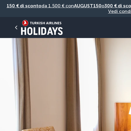
150 € di sconto
da 1.500 € con
AUGUST150
o
300 € di sc
Vedi condi