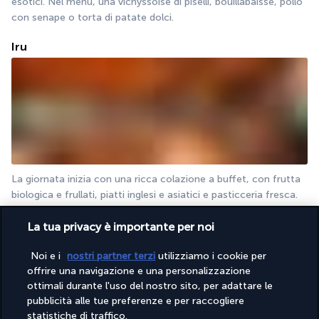
esotici. Nel menù, una vichyssoise di piselli, bouillabaisse, pollo 
con senape o torta di patate dolci.
Iru
La giornata inizia con una ricca colazione a buffet, con frutta 
biologica e frullati, piatti inglesi e asiatici e pasticceria fresca. 
La sera, proverai la cucina maldiviana, in cui il pesce è il 
La tua privacy è importante per noi
prodotto più gettonato, e il Mas huni.
Trio
Noi e i
nostri partner terzi
utilizziamo i cookie per
offrire una navigazione e una personalizzazione
ottimali durante l'uso del nostro sito, per adattare le
pubblicità alle tue preferenze e per raccogliere
statistiche di traffico.