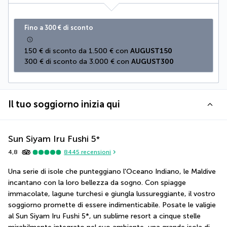
Fino a 300 € di sconto
150 € di sconto da 1.500 € con 
AUGUST150
300 € di sconto da 3.000 € con 
AUGUST300
Il tuo soggiorno inizia qui
Sun Siyam Iru Fushi
5
*
4,8
8445
recensioni
Una serie di isole che punteggiano l'Oceano Indiano, le Maldive 
incantano con la loro bellezza da sogno. Con spiagge 
immacolate, lagune turchesi e giungla lussureggiante, il vostro 
soggiorno promette di essere indimenticabile. Posate le valigie 
al Sun Siyam Iru Fushi 5*, un sublime resort a cinque stelle 