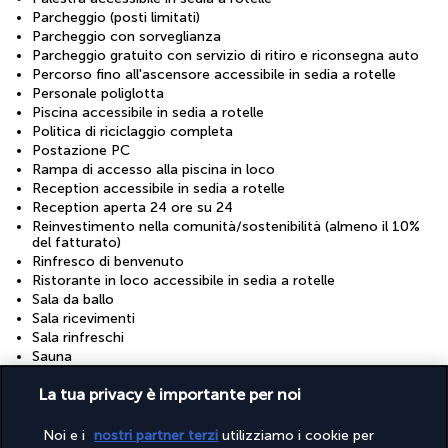
Parcheggio (posti limitati)
Parcheggio con sorveglianza
Parcheggio gratuito con servizio di ritiro e riconsegna auto
Percorso fino all'ascensore accessibile in sedia a rotelle
Personale poliglotta
Piscina accessibile in sedia a rotelle
Politica di riciclaggio completa
Postazione PC
Rampa di accesso alla piscina in loco
Reception accessibile in sedia a rotelle
Reception aperta 24 ore su 24
Reinvestimento nella comunità/sostenibilità (almeno il 10%
del fatturato)
Rinfresco di benvenuto
Ristorante in loco accessibile in sedia a rotelle
Sala da ballo
Sala ricevimenti
Sala rinfreschi
Sauna
Sedie a rotelle disponibili in loco
La tua privacy è importante per noi
Sentiero ben illuminato per l’ingresso
Sentiero senza scale per l’ingresso
Servizi concierge
Noi e i
nostri partner terzi
utilizziamo i cookie per