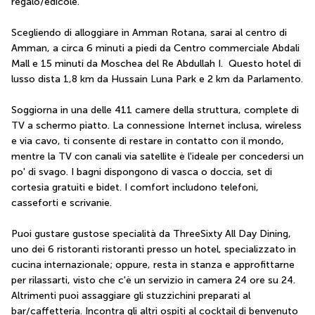
regalo/edicole.
Scegliendo di alloggiare in Amman Rotana, sarai al centro di 
Amman, a circa 6 minuti a piedi da Centro commerciale Abdali 
Mall e 15 minuti da Moschea del Re Abdullah I.  Questo hotel di 
lusso dista 1,8 km da Hussain Luna Park e 2 km da Parlamento.
Soggiorna in una delle 411 camere della struttura, complete di 
TV a schermo piatto. La connessione Internet inclusa, wireless 
e via cavo, ti consente di restare in contatto con il mondo, 
mentre la TV con canali via satellite è l'ideale per concedersi un 
po' di svago. I bagni dispongono di vasca o doccia, set di 
cortesia gratuiti e bidet. I comfort includono telefoni, 
casseforti e scrivanie.
Puoi gustare gustose specialità da ThreeSixty All Day Dining, 
uno dei 6 ristoranti ristoranti presso un hotel, specializzato in 
cucina internazionale; oppure, resta in stanza e approfittarne 
per rilassarti, visto che c'è un servizio in camera 24 ore su 24. 
Altrimenti puoi assaggiare gli stuzzichini preparati al 
bar/caffetteria. Incontra gli altri ospiti al cocktail di benvenuto 