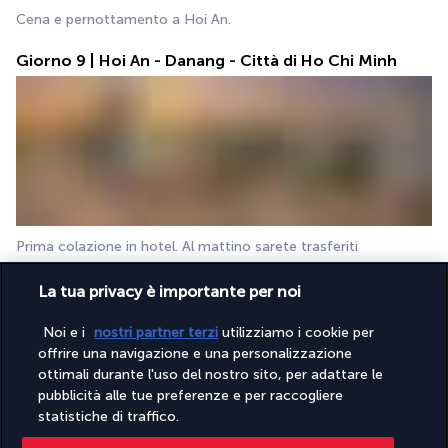
Cena e pernottamento a Hoi An.
Giorno 9 | Hoi An - Danang - Città di Ho Chi Minh
Prima colazione in hotel. Al mattino sarete trasferiti 
dall'autista a Danang per il volo per Ho Chi Minh.
La tua privacy è importante per noi
All'arrivo all'aeroporto Tan Son Nhat di Ho Chi Minh, sarete 
accolti dalla vostra guida e accompagnati in città per visitare i 
Noi e i
nostri partner terzi
utilizziamo i cookie per
luoghi di maggiore interesse:
offrire una navigazione e una personalizzazione
ottimali durante l'uso del nostro sito, per adattare le
- Il Museo dei resti di guerra, che presenta una visione parziale 
pubblicità alle tue preferenze e per raccogliere
ma molto interessante della guerra americana attraverso gli 
statistiche di traffico.
occhi dei vietnamiti. Contiene affascinanti cimeli e fotografie 
del passato, tra cui veicoli blindati americani, artiglieria, bombe 