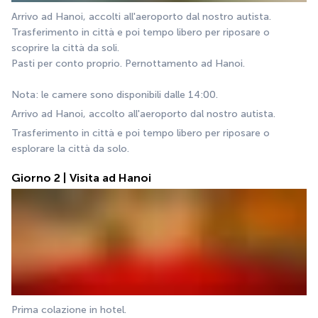
Arrivo ad Hanoi, accolti all'aeroporto dal nostro autista.
Trasferimento in città e poi tempo libero per riposare o 
scoprire la città da soli.
Pasti per conto proprio. Pernottamento ad Hanoi.
Nota: le camere sono disponibili dalle 14:00.
Arrivo ad Hanoi, accolto all'aeroporto dal nostro autista.
Trasferimento in città e poi tempo libero per riposare o 
esplorare la città da solo.
Giorno 2 | Visita ad Hanoi
Prima colazione in hotel.