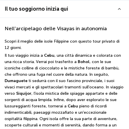
Il tuo soggiorno inizia qui
Nell'arcipelago delle Visayas in autonomia
Scopri il meglio delle isole Filippine con questo tour privato di 
12 giorni.
Il tuo viaggio inizia a 
Cebu
, una città dinamica e colorata con 
una ricca storia. Verrai poi trasferito a 
Bohol
, con le sue 
iconiche colline di cioccolato e le mistiche foreste di bambù, 
che offrono una fuga nel cuore della natura. In seguito, 
Dumaguete
 ti sedurrà con il suo fascino provinciale, i suoi 
vivaci mercati e gli spettacolari tramonti sull'oceano. In viaggio 
verso 
Siquijor
, l'isola mistica delle spiagge appartate e delle 
sorgenti di acqua limpida. Infine, dopo aver esplorato le sue 
lussureggianti foreste, tornerai a 
Cebu
 pieno di ricordi 
indimenticabili, paesaggi mozzafiato e un'eccezionale 
ospitalità filippina. Ogni isola offre la sua parte di avventure, 
scoperte culturali e momenti di serenità, dando forma a un 