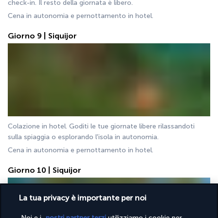
check-in. Il resto della giornata è libero.
Cena in autonomia e pernottamento in hotel.
Giorno 9 | Siquijor
Colazione in hotel. Goditi le tue giornate libere rilassandoti 
sulla spiaggia o esplorando l'isola in autonomia.
Cena in autonomia e pernottamento in hotel.
Giorno 10 | Siquijor
La tua privacy è importante per noi
Noi e i
nostri partner terzi
utilizziamo i cookie per