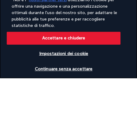
offrire una navigazione e una personalizzazione
ottimali durante l'uso del nostro sito, per adattare le
pubblicità alle tue preferenze e per raccogliere
statistiche di traffico.
Colazione in hotel. Goditi le tue giornate libere rilassandoti 
sulla spiaggia o esplorando l'isola in autonomia.
Accettare e chiudere
Cena in autonomia e pernottamento in hotel.
Impostazioni dei cookie
Giorno 11 | Siquijor - Cebu
Verificare le disponibilità
Continuare senza accettare
Dopo la colazione, partenza e transfer al molo di Siquijor per il 
trasferimento in traghetto a 
Cebu
 via Dumaguete. All'arrivo, 
transfer in hotel. Il resto della giornata è libero.
Cena in autonomia e pernottamento in hotel.