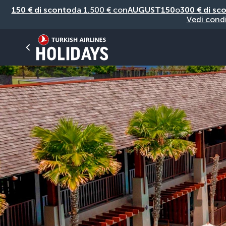
150 € di sconto
da 1.500 € con
AUGUST150
o
300 € di sc
Vedi condi