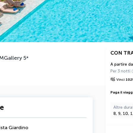
CON TR
 MGallery
5
*
A partire da
Per 3 notti
Vinci
102
Paga il viagg
te
Altre dura
8, 9, 10, 
sta Giardino