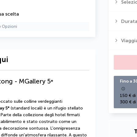
Selezi
ua scelta
Durata
e Opzioni
Viaggi
qui
tong - MGallery
5
*
Fino a 3
150 € di
ccato sulle colline verdeggianti 
300 € di
ay 5*
 (standard locali) è un rifugio stellato 
 Parte della collezione degli hotel firmati 
stabilimento è stato costruito come un 
una decorazione sontuosa. L'onnipresenza 
T
 diffonde un'atmosfera rilassante. A questo 