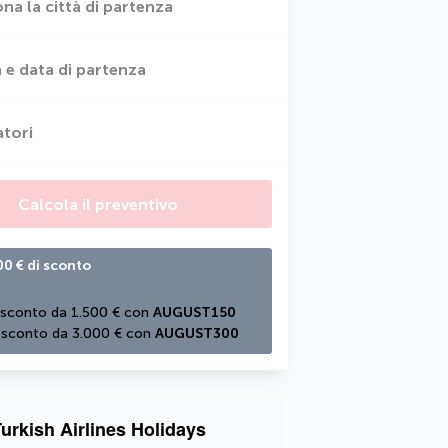
ona la città di partenza
 e data di partenza
atori
Calcola il preventivo
00 € di sconto
 sconto da 1.500 € con 
AUGUST150
 sconto da 3.000 € con 
AUGUST300
urkish Airlines Holidays