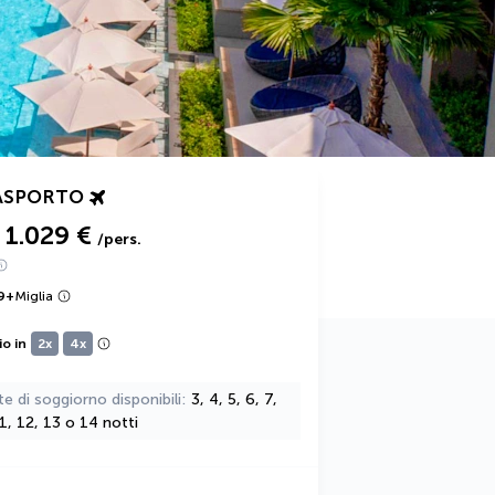
ASPORTO
1.029 €
/pers.
9
+
Miglia
io in
2x
4x
te di soggiorno disponibili
3, 4, 5, 6, 7,
11, 12, 13 o 14 notti